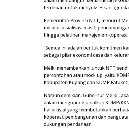
dalam membangun kemandirian ekonomi 
terdepan untuk menyukseskan agenda na
Pemerintah Provinsi NTT, menurut Mel
melalui sosialisasi masif, pendampingan i
hingga pelatihan manajemen koperasi.
“Semua ini adalah bentuk komitmen 
sebagai pilar ekonomi desa dan kelura
Melki menambahkan, untuk NTT sendiri
percontohan atau mock up, yaitu KDM
Kabupaten Kupang dan KDMP Fatuketi,
Namun demikian, Gubernur Melki Laka
dalam mengoperasionalkan KDMP/KKMP 
hal krusial yang membutuhkan perhati
koperasi, pembangunan dan penguatan 
dukungan pendanaan.