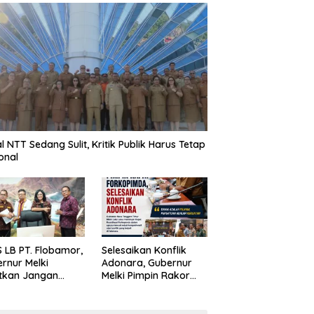
al NTT Sedang Sulit, Kritik Publik Harus Tetap
onal
 LB PT. Flobamor,
Selesaikan Konflik
rnur Melki
Adonara, Gubernur
tkan Jangan
Melki Pimpin Rakor
uru – Buru
Forkopimda
ansi Kalau
asinya Belum