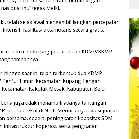
rakyat dari desa. Dan NTT berdiri di garis
Kua
sional ini,” tegas Melki.
ki, telah sejak awal mengambil langkah percepatan
ntensif, fasilitasi akta notaris secara gratis,
kami dalam mendukung pelaksanaan KDMP/KKMP
han,” tambahnya.
 hingga saat ini telah terbentuk dua KDMP
P Penfui Timur, Kecamatan Kupang Tengah,
 Kecamatan Kakuluk Mesak, Kabupaten Belu.
 Lena juga tidak menampik adanya tantangan
secara efektif di NTT. Menurutnya ada sejumlah
an bersama, seperti peningkatan kapasitas SDM
infrastruktur koperasi, serta penguatan