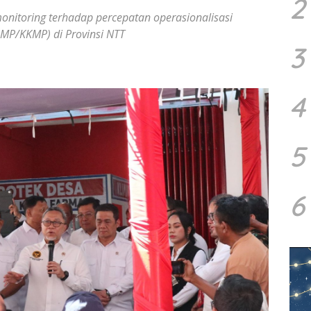
2
itoring terhadap percepatan operasionalisasi
MP/KKMP) di Provinsi NTT
3
4
5
6