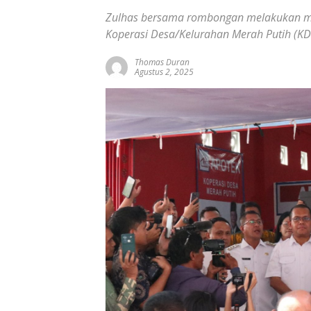
Zulhas bersama rombongan melakukan mon
Koperasi Desa/Kelurahan Merah Putih (KD
Thomas Duran
Agustus 2, 2025