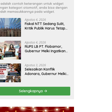
i adalah contoh keterangan untuk widget
ngan kategori otomotif, anda bisa dengan
dah memasukkannya pada widget.
Agustus 4, 2026
Fiskal NTT Sedang Sulit,
Kritik Publik Harus Tetap
Rasional
Agustus 4, 2026
RUPS LB PT. Flobamor,
Gubernur Melki Ingatkan
Jangan Terburu – Buru
Ekspansi Kalau
Fondasinya Belum Kuat
Agustus 3, 2026
Selesaikan Konflik
Adonara, Gubernur Melki
Pimpin Rakor Forkopimda
Selengkapnya