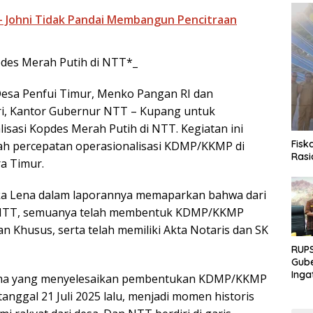
 - Johni Tidak Pandai Membangun Pencitraan
pdes Merah Putih di NTT*_
Desa Penfui Timur, Menko Pangan RI dan
ri, Kantor Gubernur NTT – Kupang untuk
isasi Kopdes Merah Putih di NTT. Kegiatan ini
Fisk
h percepatan operasionalisasi KDMP/KKMP di
Rasi
a Timur.
ka Lena dalam laporannya memaparkan bahwa dari
di NTT, semuanya telah membentuk KDMP/KKMP
 Khusus, serta telah memiliki Akta Notaris dan SK
RUPS
Gube
Inga
rtama yang menyelesaikan pembentukan KDMP/KKMP
Terb
anggal 21 Juli 2025 lalu, menjadi momen historis
Eksp
Fond