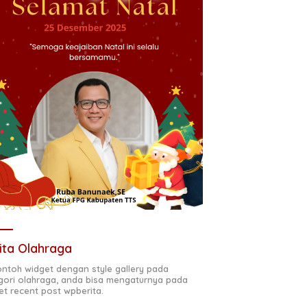
ita Olahraga
contoh widget dengan style gallery pada
gori olahraga, anda bisa mengaturnya pada
et recent post wpberita.