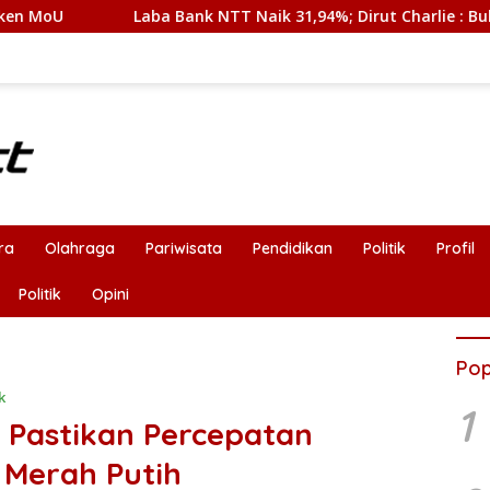
nk NTT Naik 31,94%; Dirut Charlie : Bukti Transformasi Internal
ra
Olahraga
Pariwisata
Pendidikan
Politik
Profil
Politik
Opini
Pop
k
1
 Pastikan Percepatan
 Merah Putih