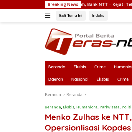
Langsung
manan Nasabah, Bank NTT – Kejati Teken MoU
Breaking News
Laba Ba
ke
konten
Beli Tema Ini
Indeks
Beranda
Eksbis
Crime
Humanio
Daerah
Nasional
Eksbis
Crime
Beranda
Beranda
Beranda
,
Eksbis
,
Humaniora
,
Pariwisata
,
Politi
Menko Zulhas ke NTT,
Opersionlisasi Kopdes