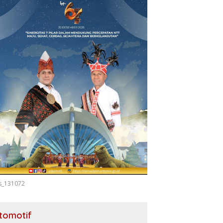
s_131072
tomotif