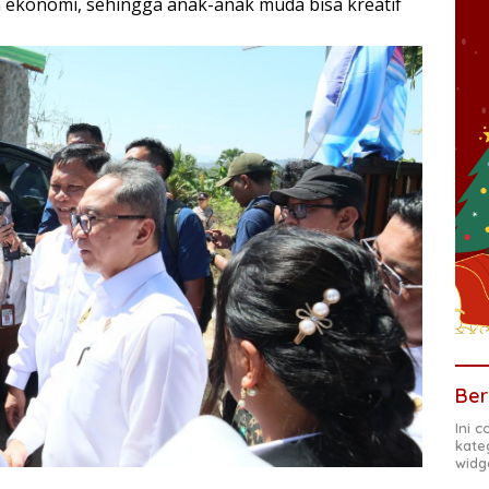
tan ekonomi, sehingga anak-anak muda bisa kreatif
Ber
Ini 
kate
widg