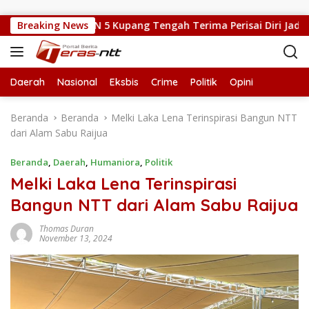
Langsung ke konten
lat, Kepsek SMPN 5 Kupang Tengah Terima Perisai Diri Jadi Kegia
Breaking News
Daerah
Nasional
Eksbis
Crime
Politik
Opini
Beranda
Beranda
Melki Laka Lena Terinspirasi Bangun NTT
dari Alam Sabu Raijua
Beranda
,
Daerah
,
Humaniora
,
Politik
Melki Laka Lena Terinspirasi
Bangun NTT dari Alam Sabu Raijua
Thomas Duran
November 13, 2024