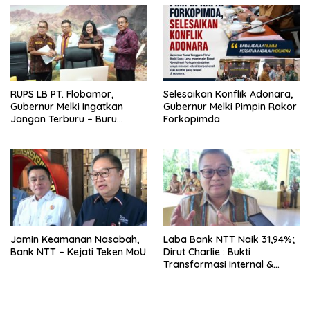
RUPS LB PT. Flobamor,
Selesaikan Konflik Adonara,
Gubernur Melki Ingatkan
Gubernur Melki Pimpin Rakor
Jangan Terburu – Buru
Forkopimda
Ekspansi Kalau Fondasinya
Belum Kuat
Jamin Keamanan Nasabah,
Laba Bank NTT Naik 31,94%;
Bank NTT – Kejati Teken MoU
Dirut Charlie : Bukti
Transformasi Internal &
Bisnis