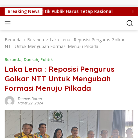
Langsung ke konten
 Sedang Sulit, Kritik Publik Harus Tetap Rasional
Breaking News
RUPS 
Beranda
Beranda
Laka Lena : Reposisi Pengurus Golkar
NTT Untuk Mengubah Formasi Menuju Pilkada
Beranda
,
Daerah
,
Politik
Laka Lena : Reposisi Pengurus
Golkar NTT Untuk Mengubah
Formasi Menuju Pilkada
Thomas Duran
Maret 22, 2024