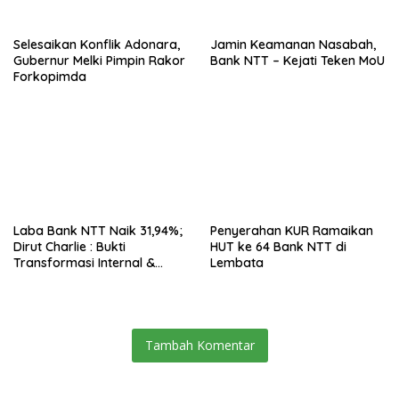
Selesaikan Konflik Adonara,
Jamin Keamanan Nasabah,
Gubernur Melki Pimpin Rakor
Bank NTT – Kejati Teken MoU
Forkopimda
Laba Bank NTT Naik 31,94%;
Penyerahan KUR Ramaikan
Dirut Charlie : Bukti
HUT ke 64 Bank NTT di
Transformasi Internal &
Lembata
Bisnis
Tambah Komentar