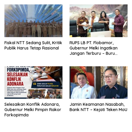
Ekstrakurikuler
Fiskal NTT Sedang Sulit, Kritik
RUPS LB PT. Flobamor,
Publik Harus Tetap Rasional
Gubernur Melki Ingatkan
Jangan Terburu – Buru
Ekspansi Kalau Fondasinya
Belum Kuat
Selesaikan Konflik Adonara,
Jamin Keamanan Nasabah,
Gubernur Melki Pimpin Rakor
Bank NTT – Kejati Teken MoU
Forkopimda