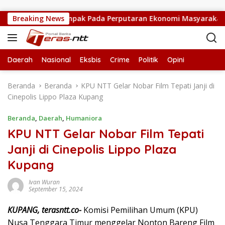
Langsung ke konten
 Pameran Berdampak Pada Perputaran Ekonomi Masyarakat D
Breaking News
Daerah
Nasional
Eksbis
Crime
Politik
Opini
Beranda
Beranda
KPU NTT Gelar Nobar Film Tepati Janji di
Cinepolis Lippo Plaza Kupang
Beranda
,
Daerah
,
Humaniora
KPU NTT Gelar Nobar Film Tepati
Janji di Cinepolis Lippo Plaza
Kupang
Ivan Wuran
September 15, 2024
KUPANG, terasntt.co-
Komisi Pemilihan Umum (KPU)
Nusa Tenggara Timur menggelar Nonton Bareng Film