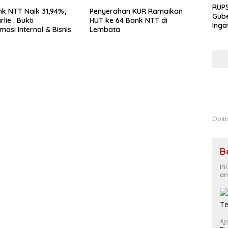
RUPS
k NTT Naik 31,94%;
Penyerahan KUR Ramaikan
Gube
lie : Bukti
HUT ke 64 Bank NTT di
Inga
asi Internal & Bisnis
Lembata
Terb
Eksp
Fond
Kua
Oplu
B
In
an
Ag