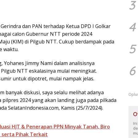
3
4
Gerindra dan PAN terhadap Ketua DPD I Golkar
bagai calon Gubernur NTT periode 2024
 Maju (KIM) di Pilgub NTT. Cukup berdampak pada
5
ke waktu.
g, Yohanes Jimmy Nami dalam analisisnya
6
g Pilgub NTT eskalasinya mulai meningkat.
mir untuk dipotret, mulai nampak jelas.
am banyak diskusi, saya selalu melihat adanya
Oplu
 pilpres 2024 yang akan landing juga pada pilkada
da SelatanIndonesia.com, Kamis (25/7/2024).
O
In
luasi HJT & Penerapan PPN Minyak Tanah, Biro
de
mu
serta Pihak Terkait