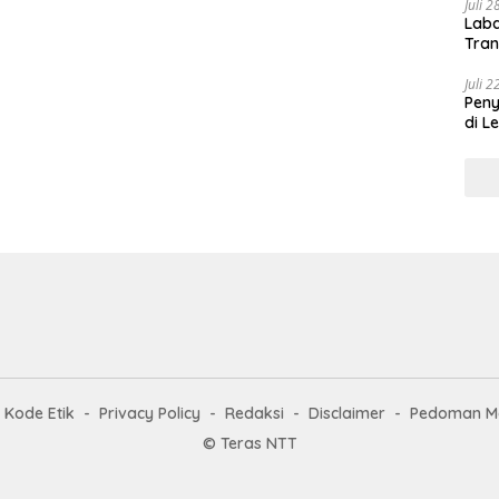
Juli 
Laba
Tran
Juli 
Pen
di L
Kode Etik
Privacy Policy
Redaksi
Disclaimer
Pedoman Me
© Teras NTT