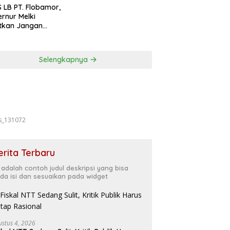
Forkopimda
 LB PT. Flobamor,
rnur Melki
tkan Jangan
uru – Buru
ansi Kalau
asinya Belum
Selengkapnya
t
s_131072
erita Terbaru
i adalah contoh judul deskripsi yang bisa
da isi dan sesuaikan pada widget
ustus 4, 2026