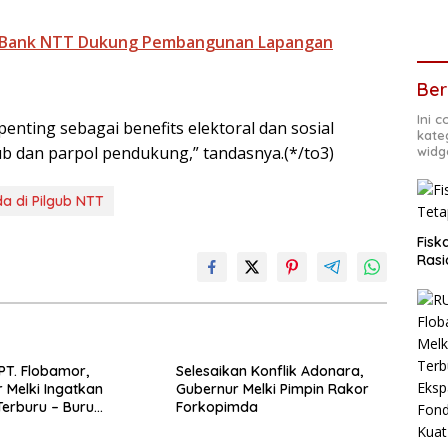
 Bank NTT Dukung Pembangunan Lapangan
Ber
Ini 
penting sebagai benefits elektoral dan sosial
kate
 dan parpol pendukung,” tandasnya.(*/to3)
widg
da di Pilgub NTT
Fisk
Rasi
PT. Flobamor,
Selesaikan Konflik Adonara,
 Melki Ingatkan
Gubernur Melki Pimpin Rakor
erburu – Buru
Forkopimda
 Kalau Fondasinya
uat