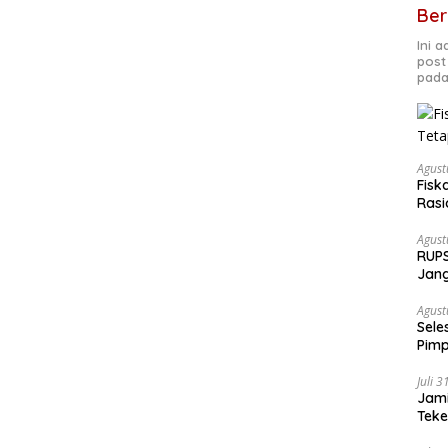
Ber
Ini 
post
pada
Agust
Fisk
Rasi
Agust
RUPS
Jang
Fond
Agust
Sele
Pimp
Juli 
Jami
Tek