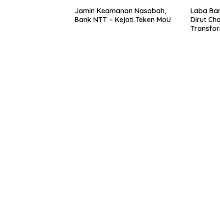
Jamin Keamanan Nasabah,
Laba Ban
Bank NTT – Kejati Teken MoU
Dirut Char
Transform