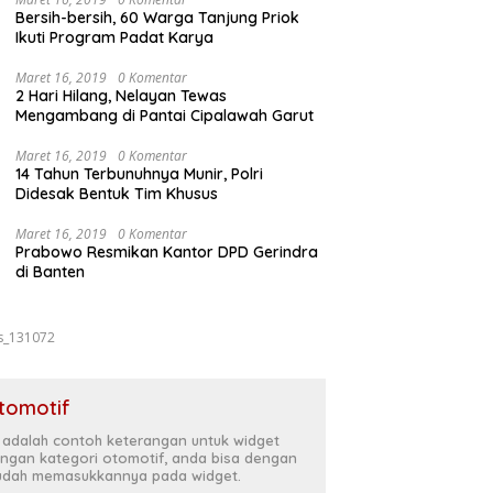
Bersih-bersih, 60 Warga Tanjung Priok
Ikuti Program Padat Karya
Maret 16, 2019
0 Komentar
2 Hari Hilang, Nelayan Tewas
Mengambang di Pantai Cipalawah Garut
Maret 16, 2019
0 Komentar
14 Tahun Terbunuhnya Munir, Polri
Didesak Bentuk Tim Khusus
Maret 16, 2019
0 Komentar
Prabowo Resmikan Kantor DPD Gerindra
di Banten
s_131072
tomotif
i adalah contoh keterangan untuk widget
ngan kategori otomotif, anda bisa dengan
dah memasukkannya pada widget.