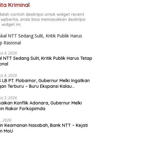
ita Kriminal
adalah contoh deskripsi untuk widget recent
 wpberita, anda bisa memasukkan deskripsi
 widget ini.
us 4, 2026
al NTT Sedang Sulit, Kritik Publik Harus Tetap
onal
us 4, 2026
 LB PT. Flobamor, Gubernur Melki Ingatkan
an Terburu – Buru Ekspansi Kalau
asinya Belum Kuat
us 3, 2026
saikan Konflik Adonara, Gubernur Melki
in Rakor Forkopimda
31, 2026
n Keamanan Nasabah, Bank NTT – Kejati
en MoU