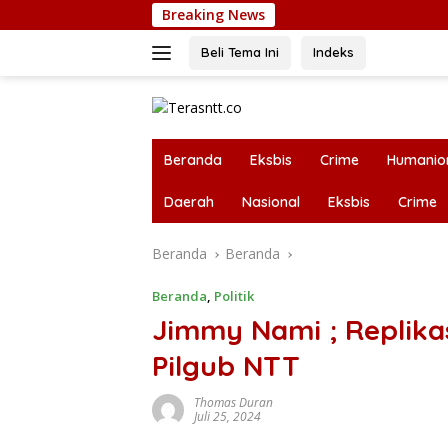
Langsung
Breaking News
Fis
ke
konten
Beli Tema Ini
Indeks
Beranda
Eksbis
Crime
Humanio
Daerah
Nasional
Eksbis
Crime
Beranda
Beranda
Beranda
,
Politik
Jimmy Nami ; Replikasi
Pilgub NTT
Thomas Duran
Juli 25, 2024