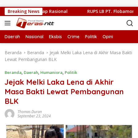
Langsung ke konten
blik Harus Tetap Rasional
Breaking News
RUPS LB PT. Flobamor, Gubern
Daerah
Nasional
Eksbis
Crime
Politik
Opini
Beranda
Beranda
Jejak Melki Laka Lena di Akhir Masa Bakti
Lewat Pembangunan BLK
Beranda
,
Daerah
,
Humaniora
,
Politik
Jejak Melki Laka Lena di Akhir
Masa Bakti Lewat Pembangunan
BLK
Thomas Duran
September 23, 2024