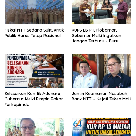
Fiskal NTT Sedang Sulit, Kritik
RUPS LB PT. Flobamor,
Publik Harus Tetap Rasional
Gubernur Melki Ingatkan
Jangan Terburu – Buru
Ekspansi Kalau Fondasinya
Belum Kuat
Selesaikan Konflik Adonara,
Jamin Keamanan Nasabah,
Gubernur Melki Pimpin Rakor
Bank NTT – Kejati Teken MoU
Forkopimda