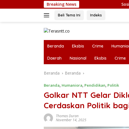
Langsung
Breaking News
Sosialisasi Pencak Si
ke
konten
Beli Tema Ini
Indeks
Beranda
Eksbis
Crime
Humanio
Daerah
Nasional
Eksbis
Crime
Beranda
Beranda
Beranda
,
Humaniora
,
Pendidikan
,
Politik
Golkar NTT Gelar Dik
Cerdaskan Politik bag
Thomas Duran
November 14, 2025