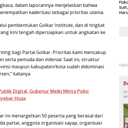
Fisk
Angkasa, dalam laporannya menjelaskan bahwa
Sulit
enempatkan kaderisasi sebagai prioritas utama.
Haru
alui pembentukan Golkar Institute, dan di tingkat
yang kini tengah dipersiapkan untuk angkatan ke
nting bagi Partai Golkar. Prioritas kami mencakup
 serta pemuda dan milenial. Saat ini, struktur
Oplu
rovinsi maupun kabupaten/kota sudah didominasi
rsen,” katanya
B
ublik Digital, Gubenur Melki Minta Polisi
In
an
nyebar Hoax
r ini menargetkan 50 peserta yang berasal dari
a partai, anggota organisasi sayap, organisasi