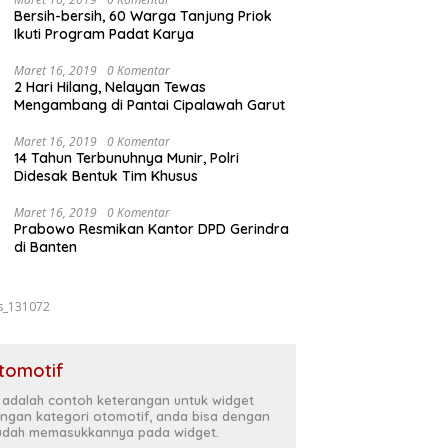
Bersih-bersih, 60 Warga Tanjung Priok
Ikuti Program Padat Karya
Maret 16, 2019
0 Komentar
2 Hari Hilang, Nelayan Tewas
Mengambang di Pantai Cipalawah Garut
Maret 16, 2019
0 Komentar
14 Tahun Terbunuhnya Munir, Polri
Didesak Bentuk Tim Khusus
Maret 16, 2019
0 Komentar
Prabowo Resmikan Kantor DPD Gerindra
di Banten
s_131072
tomotif
i adalah contoh keterangan untuk widget
ngan kategori otomotif, anda bisa dengan
dah memasukkannya pada widget.