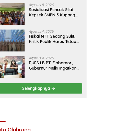
Agustus 8, 2026
Sosialisasi Pencak Silat,
Kepsek SMPN 5 Kupang
Tengah Terima Perisai Diri
Jadi Kegiatan
Ekstrakurikuler
Agustus 4, 2026
Fiskal NTT Sedang Sulit,
Kritik Publik Harus Tetap
Rasional
Agustus 4, 2026
RUPS LB PT. Flobamor,
Gubernur Melki Ingatkan
Jangan Terburu – Buru
Ekspansi Kalau
Fondasinya Belum Kuat
Selengkapnya
ita Olahraga