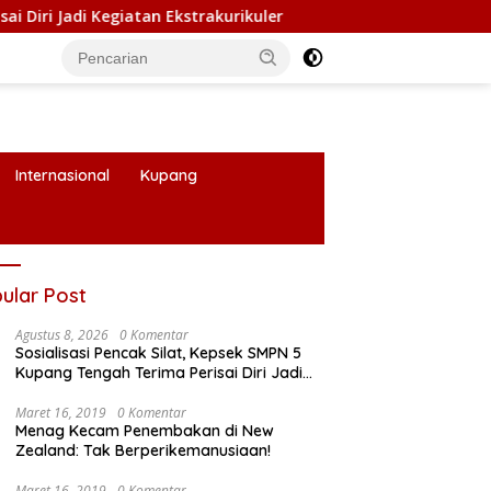
tan Ekstrakurikuler
Fiskal NTT Sedang Sulit, Kritik Pub
Internasional
Kupang
ular Post
Agustus 8, 2026
0 Komentar
Sosialisasi Pencak Silat, Kepsek SMPN 5
Kupang Tengah Terima Perisai Diri Jadi
Kegiatan Ekstrakurikuler
Maret 16, 2019
0 Komentar
Menag Kecam Penembakan di New
Zealand: Tak Berperikemanusiaan!
Maret 16, 2019
0 Komentar