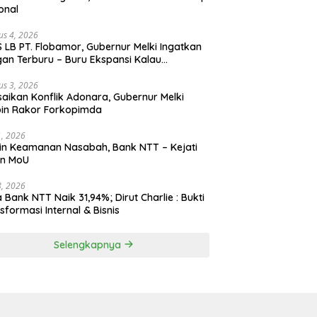
onal
us 4, 2026
 LB PT. Flobamor, Gubernur Melki Ingatkan
an Terburu – Buru Ekspansi Kalau
asinya Belum Kuat
us 3, 2026
saikan Konflik Adonara, Gubernur Melki
in Rakor Forkopimda
31, 2026
n Keamanan Nasabah, Bank NTT – Kejati
en MoU
28, 2026
 Bank NTT Naik 31,94%; Dirut Charlie : Bukti
sformasi Internal & Bisnis
Selengkapnya