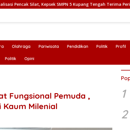
lat, Kepsek SMPN 5 Kupang Tengah Terima Perisai Diri Jadi Kegia
ra
Olahraga
Pariwisata
Pendidikan
Politik
Profil
Politik
Opini
Pop
1
lat Fungsional Pemuda ,
i Kaum Milenial
2