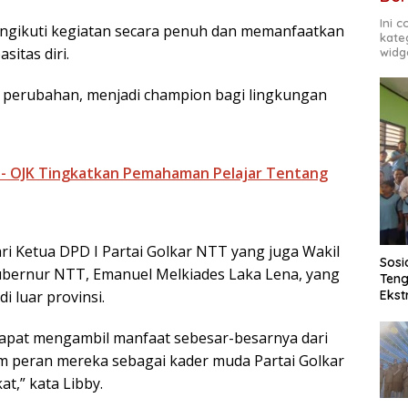
Ini 
engikuti kegiatan secara penuh dan memanfaatkan
kate
itas diri.
widg
n perubahan, menjadi champion bagi lingkungan
T - OJK Tingkatkan Pemahaman Pelajar Tentang
i Ketua DPD I Partai Golkar NTT yang juga Wakil
Sosi
ubernur NTT, Emanuel Melkiades Laka Lena, yang
Teng
Ekst
i luar provinsi.
dapat mengambil manfaat sebesar-besarnya dari
am peran mereka sebagai kader muda Partai Golkar
,” kata Libby.