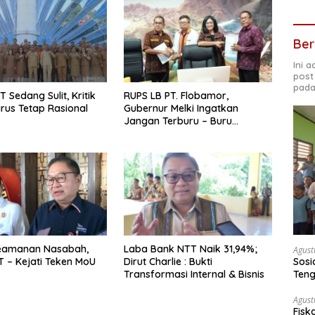
Ber
Ini 
post
pada
T Sedang Sulit, Kritik
RUPS LB PT. Flobamor,
arus Tetap Rasional
Gubernur Melki Ingatkan
Jangan Terburu – Buru
Ekspansi Kalau Fondasinya
Belum Kuat
eamanan Nasabah,
Laba Bank NTT Naik 31,94%;
Agust
Sosi
 – Kejati Teken MoU
Dirut Charlie : Bukti
Teng
Transformasi Internal & Bisnis
Ekst
Agust
Fisk