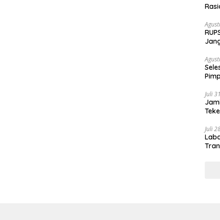
Rasi
Agust
RUPS
Jang
Fond
Agust
Sele
Pimp
Juli 
Jami
Tek
Juli 
Laba
Tran