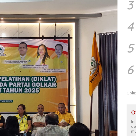
3
4
5
6
Oplu
O
In
de
mu