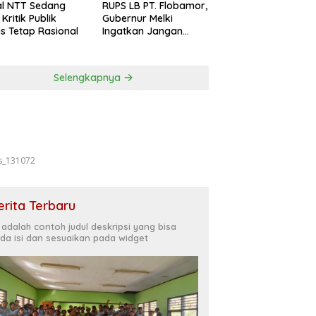
al NTT Sedang
RUPS LB PT. Flobamor,
, Kritik Publik
Gubernur Melki
s Tetap Rasional
Ingatkan Jangan
Terburu – Buru
Ekspansi Kalau
Fondasinya Belum
Selengkapnya
Kuat
s_131072
erita Terbaru
i adalah contoh judul deskripsi yang bisa
da isi dan sesuaikan pada widget