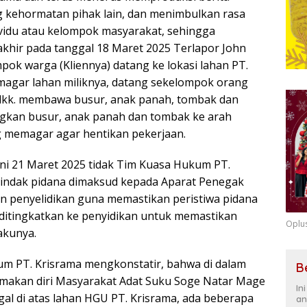
kehormatan pihak lain, dan menimbulkan rasa
vidu atau kelompok masyarakat, sehingga
erakhir pada tanggal 18 Maret 2025 Terlapor John
ok warga (Kliennya) datang ke lokasi lahan PT.
magar lahan miliknya, datang sekelompok orang
 dkk. membawa busur, anak panah, tombak dan
an busur, anak panah dan tombak ke arah
 memagar agar hentikan pekerjaan.
i ini 21 Maret 2025 tidak Tim Kuasa Hukum PT.
tindak pidana dimaksud kepada Aparat Penegak
 penyelidikan guna memastikan peristiwa pidana
a ditingkatkan ke penyidikan untuk memastikan
Oplu
akunya.
um PT. Krisrama mengkonstatir, bahwa di dalam
B
amakan diri Masyarakat Adat Suku Soge Natar Mage
In
egal di atas lahan HGU PT. Krisrama, ada beberapa
an