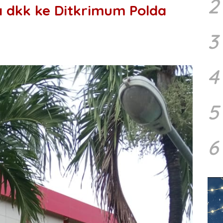
2
 dkk ke Ditkrimum Polda
3
4
5
6