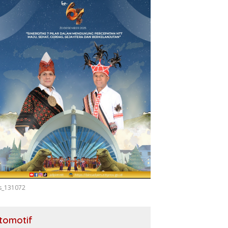
s_131072
tomotif