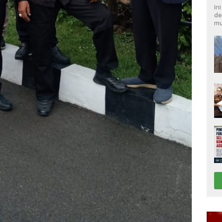
In
de
mu