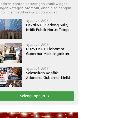
i adalah contoh keterangan untuk widget
ngan kategori otomotif, anda bisa dengan
dah memasukkannya pada widget.
Agustus 4, 2026
Fiskal NTT Sedang Sulit,
Kritik Publik Harus Tetap
Rasional
Agustus 4, 2026
RUPS LB PT. Flobamor,
Gubernur Melki Ingatkan
Jangan Terburu – Buru
Ekspansi Kalau
Fondasinya Belum Kuat
Agustus 3, 2026
Selesaikan Konflik
Adonara, Gubernur Melki
Pimpin Rakor Forkopimda
Selengkapnya