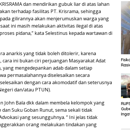
KRISRAMA dan mendirikan gubuk liar di atas lahan
an terhadap fasilitas PT. Krisrama, sehingga
u pada gilirannya akan menjerumuskan warga yang
at ini masih melakukan aktivitas ilegal di atas
roses pidana,” kata Selestinus kepada wartawan di
ara anarkis yang tidak boleh ditolerir, karena
Fisk
 cara ini bukan ciri perjuangan Masyarakat Adat
Rasi
h, yang mengedepankan adab dalam setiap
awa permasalahannya diselesaikan secara
iselesaikan dengan cara akomodatif dan seterusnya
Negeri dan/atau PTUN).
an John Bala dkk dalam membela kelompok yang
RUPS
Gube
dan Suku Goban Runut, sema sekali tidak
Inga
okasi yang sesungguhnya. ” Ini jelas tidak
Terb
nggerakkan orang melakukan tindakan yang
Eksp
Fond