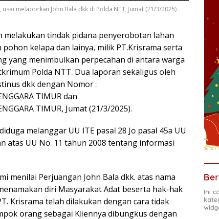
, usai melaporkan John Bala dkk di Polda NTT, Jumat (21/3/2025)
 melakukan tindak pidana penyerobotan lahan
pohon kelapa dan lainya, milik PT.Krisrama serta
ng yang menimbulkan perpecahan di antara warga
itkrimum Polda NTT. Dua laporan sekaligus oleh
stinus dkk dengan Nomor :
TENGGARA TIMUR dan
NGGARA TIMUR, Jumat (21/3/2025).
 diduga melanggar UU ITE pasal 28 Jo pasal 45a UU
 atas UU No. 11 tahun 2008 tentang informasi
Ber
mi menilai Perjuangan John Bala dkk. atas nama
enamakan diri Masyarakat Adat beserta hak-hak
Ini 
kate
 PT. Krisrama telah dilakukan dengan cara tidak
widg
ompok orang sebagai Kliennya dibungkus dengan