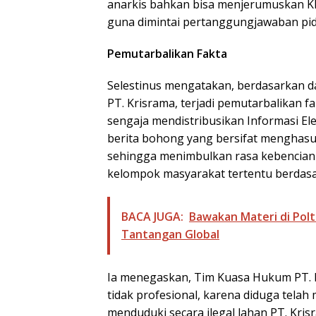
anarkis bahkan bisa menjerumuskan Kl
guna dimintai pertanggungjawaban pida
Pemutarbalikan Fakta
Selestinus mengatakan, berdasarkan 
PT. Krisrama, terjadi pemutarbalikan f
sengaja mendistribusikan Informasi El
berita bohong yang bersifat menghasu
sehingga menimbulkan rasa kebencian 
kelompok masyarakat tertentu berdasar
BACA JUGA:
Bawakan Materi di Pol
Tantangan Global
Ia menegaskan, Tim Kuasa Hukum PT. K
tidak profesional, karena diduga tel
menduduki secara ilegal lahan PT. Kri