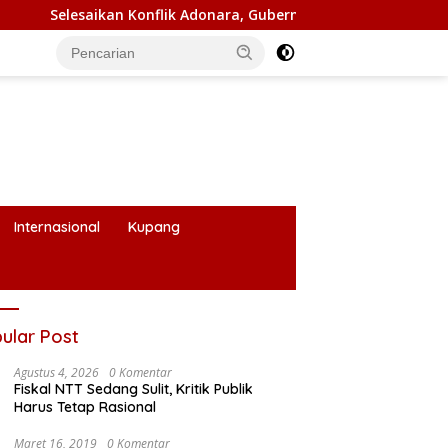
ik Adonara, Gubernur Melki Pimpin Rakor Forkopimda
J
Internasional
Kupang
ular Post
Agustus 4, 2026
0 Komentar
Fiskal NTT Sedang Sulit, Kritik Publik
Harus Tetap Rasional
Maret 16, 2019
0 Komentar