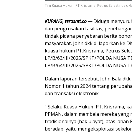
Tim Kuasa Hukum PT.Krisrama, Petrus Selestinus dkk
KUPANG, terasntt.co —
Diduga menyuruh
dan pengrusakan fasilitas, penebangan 
tindak pidana penyebaran berita boho
masyarakat, John dkk di laporkan ke D
kuasa hukum PT.Krisrama, Petrus Sele
LP/B/63/III/2025/SPKT/POLDA NUSA 
LP/B/64/III/2025/SPKT/POLDA NUSA TE
Dalam laporan tersebut, John Bala dkk
Nomor 1 tahun 2024 tentang perubahan
dan transaksi elektronik.
” Selaku Kuasa Hukum PT. Krisrama, ka
PPMAN, dalam membela mereka yang m
tradisionalnya (hak ulayat), atas lahan
beradab, yaitu mengeksploitasi sekel