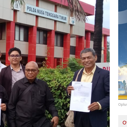
Oplu
O