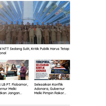
al NTT Sedang Sulit, Kritik Publik Harus Tetap
onal
 LB PT. Flobamor,
Selesaikan Konflik
rnur Melki
Adonara, Gubernur
tkan Jangan
Melki Pimpin Rakor
uru – Buru
Forkopimda
ansi Kalau
asinya Belum