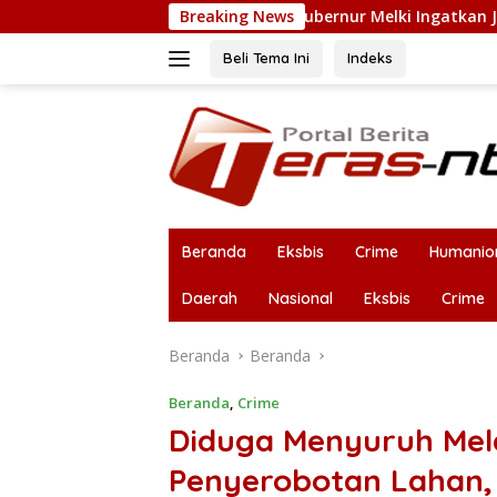
Langsung
PT. Flobamor, Gubernur Melki Ingatkan Jangan Terburu – Buru 
Breaking News
ke
konten
Beli Tema Ini
Indeks
Beranda
Eksbis
Crime
Humanio
Daerah
Nasional
Eksbis
Crime
Beranda
Beranda
Beranda
,
Crime
Diduga Menyuruh Mel
Penyerobotan Lahan,