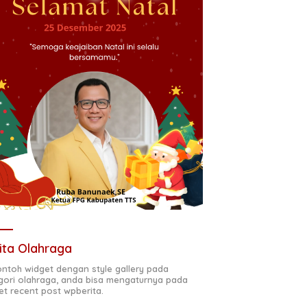
ita Olahraga
contoh widget dengan style gallery pada
gori olahraga, anda bisa mengaturnya pada
et recent post wpberita.