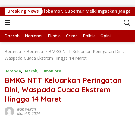
Langsung ke konten
Breaking News
RUPS LB PT. Flobamor, Gubernur Melki Ingatkan Jangan Te
Daerah
Nasional
Eksbis
Crime
Politik
Opini
Beranda
Beranda
BMKG NTT Keluarkan Peringatan Dini,
Waspada Cuaca Ekstrem Hingga 14 Maret
Beranda
,
Daerah
,
Humaniora
BMKG NTT Keluarkan Peringatan
Dini, Waspada Cuaca Ekstrem
Hingga 14 Maret
Ivan Wuran
Maret 8, 2024