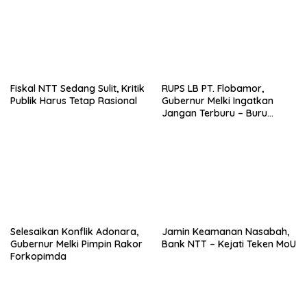
Fiskal NTT Sedang Sulit, Kritik
RUPS LB PT. Flobamor,
Publik Harus Tetap Rasional
Gubernur Melki Ingatkan
Jangan Terburu – Buru
Ekspansi Kalau Fondasinya
Belum Kuat
Selesaikan Konflik Adonara,
Jamin Keamanan Nasabah,
Gubernur Melki Pimpin Rakor
Bank NTT – Kejati Teken MoU
Forkopimda