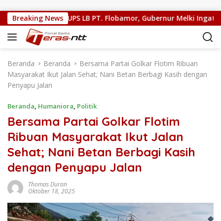
Langsung ke konten
sional
Breaking News
RUPS LB PT. Flobamor, Gubernur Melki Ingatkan 
Beranda
Beranda
Bersama Partai Golkar Flotim Ribuan
Masyarakat Ikut Jalan Sehat; Nani Betan Berbagi Kasih dengan
Penyapu Jalan
Beranda
,
Humaniora
,
Politik
Bersama Partai Golkar Flotim
Ribuan Masyarakat Ikut Jalan
Sehat; Nani Betan Berbagi Kasih
dengan Penyapu Jalan
Thomas Duran
Oktober 18, 2025