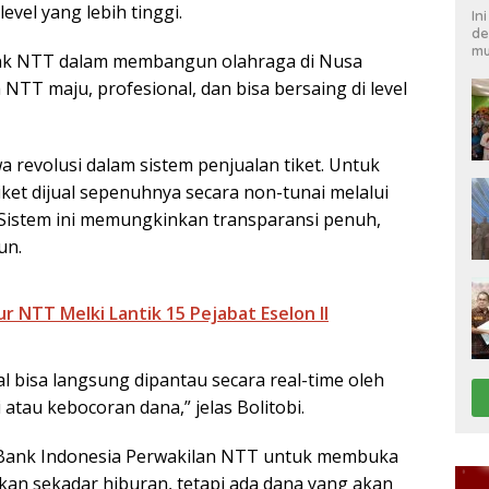
el yang lebih tinggi.
In
de
mu
ank NTT dalam membangun olahraga di Nusa
NTT maju, profesional, dan bisa bersaing di level
revolusi dalam sistem penjualan tiket. Untuk
ket dijual sepenuhnya secara non-tunai melalui
Sistem ini memungkinkan transparansi penuh,
un.
r NTT Melki Lantik 15 Pejabat Eselon II
ual bisa langsung dipantau secara real-time oleh
 atau kebocoran dana,” jelas Bolitobi.
 Bank Indonesia Perwakilan NTT untuk membuka
 bukan sekadar hiburan, tetapi ada dana yang akan