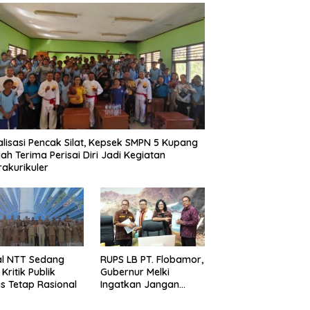
alisasi Pencak Silat, Kepsek SMPN 5 Kupang
ah Terima Perisai Diri Jadi Kegiatan
rakurikuler
al NTT Sedang
RUPS LB PT. Flobamor,
, Kritik Publik
Gubernur Melki
s Tetap Rasional
Ingatkan Jangan
Terburu – Buru
Ekspansi Kalau