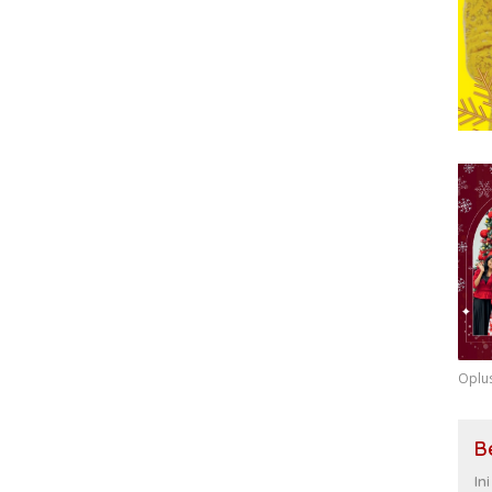
Oplu
B
In