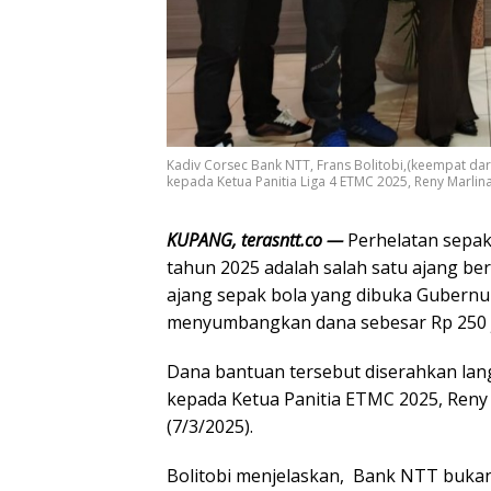
Kadiv Corsec Bank NTT, Frans Bolitobi,(keempat dar
kepada Ketua Panitia Liga 4 ETMC 2025, Reny Marlina
KUPANG, terasntt.co —
Perhelatan sepak 
tahun 2025 adalah salah satu ajang be
ajang sepak bola yang dibuka Gubernur
menyumbangkan dana sebesar Rp 250 j
Dana bantuan tersebut diserahkan lang
kepada Ketua Panitia ETMC 2025, Reny 
(7/3/2025).
Bolitobi menjelaskan, Bank NTT bukan 