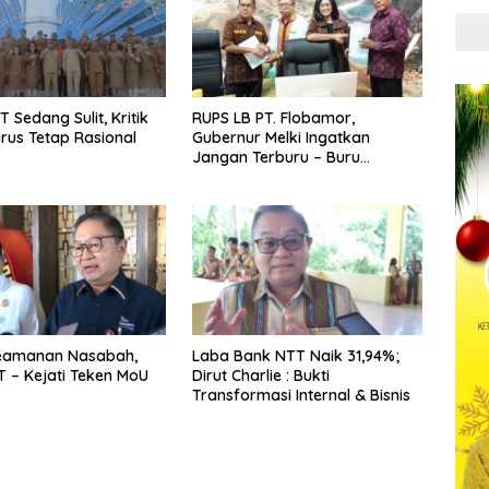
T Sedang Sulit, Kritik
RUPS LB PT. Flobamor,
arus Tetap Rasional
Gubernur Melki Ingatkan
Jangan Terburu – Buru
Ekspansi Kalau Fondasinya
Belum Kuat
eamanan Nasabah,
Laba Bank NTT Naik 31,94%;
 – Kejati Teken MoU
Dirut Charlie : Bukti
Transformasi Internal & Bisnis