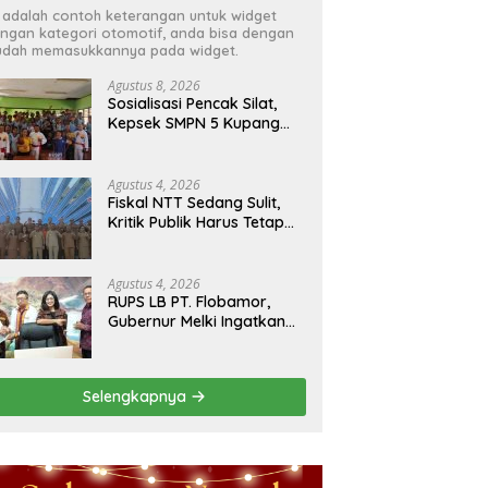
i adalah contoh keterangan untuk widget
ngan kategori otomotif, anda bisa dengan
dah memasukkannya pada widget.
Agustus 8, 2026
Sosialisasi Pencak Silat,
Kepsek SMPN 5 Kupang
Tengah Terima Perisai Diri
Jadi Kegiatan
Ekstrakurikuler
Agustus 4, 2026
Fiskal NTT Sedang Sulit,
Kritik Publik Harus Tetap
Rasional
Agustus 4, 2026
RUPS LB PT. Flobamor,
Gubernur Melki Ingatkan
Jangan Terburu – Buru
Ekspansi Kalau
Fondasinya Belum Kuat
Selengkapnya