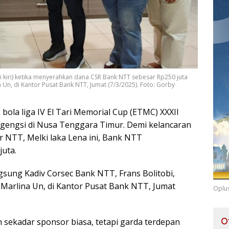
i kiri) ketika menyerahkan dana CSR Bank NTT sebesar Rp250 juta
 Un, di Kantor Pusat Bank NTT, Jumat (7/3/2025). Foto: Gorby
bola liga IV El Tari Memorial Cup (ETMC) XXXII
rgengsi di Nusa Tenggara Timur. Demi kelancaran
 NTT, Melki laka Lena ini, Bank NTT
uta.
sung Kadiv Corsec Bank NTT, Frans Bolitobi,
Marlina Un, di Kantor Pusat Bank NTT, Jumat
Oplu
O
sekadar sponsor biasa, tetapi garda terdepan