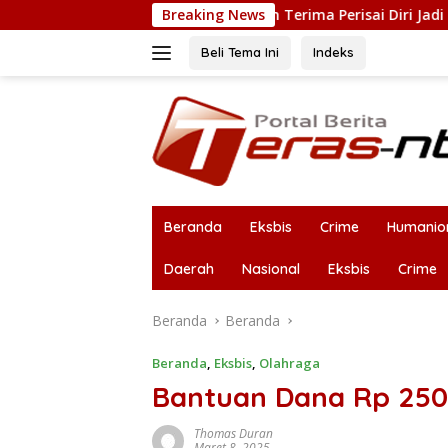
Langsung
Kupang Tengah Terima Perisai Diri Jadi Kegiatan Ekstrakurikuler
Breaking News
ke
konten
Beli Tema Ini
Indeks
Beranda
Eksbis
Crime
Humanio
Daerah
Nasional
Eksbis
Crime
Beranda
Beranda
Beranda
,
Eksbis
,
Olahraga
Bantuan Dana Rp 250
Thomas Duran
Maret 8, 2025