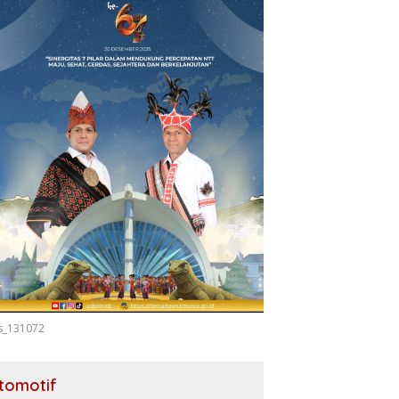
s_131072
tomotif