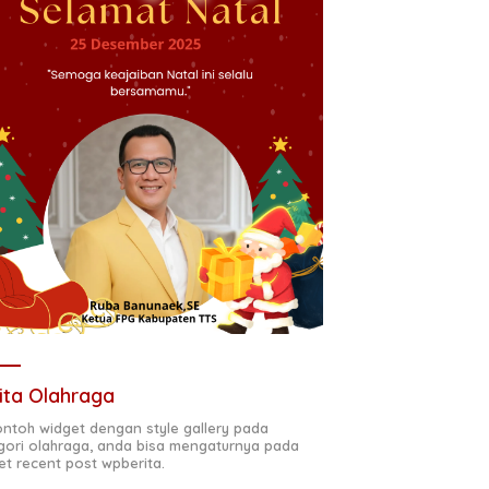
ita Olahraga
contoh widget dengan style gallery pada
gori olahraga, anda bisa mengaturnya pada
et recent post wpberita.