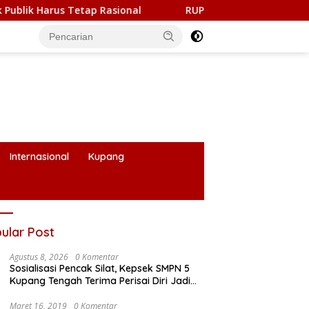
onal
RUPS LB PT. Flobamor, Gubernur Melki Ingatkan Ja
Internasional
Kupang
ular Post
Agustus 8, 2026
0 Komentar
Sosialisasi Pencak Silat, Kepsek SMPN 5
Kupang Tengah Terima Perisai Diri Jadi
Kegiatan Ekstrakurikuler
Maret 16, 2019
0 Komentar