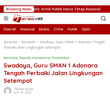
Langsung ke konten
kal NTT Sedang Sulit, Kritik Publik Harus Tetap Rasional
Breaking News
Daerah
Nasional
Eksbis
Crime
Politik
Opini
Beranda
Beranda
Swadaya, Guru SMAN 1 Adonara Tengah
Perbaiki Jalan Lingkungan Setempat
Beranda
,
Daerah
,
Humaniora
,
Pendidikan
Swadaya, Guru SMAN 1 Adonara
Tengah Perbaiki Jalan Lingkungan
Setempat
Thomas Duran
Juni 14, 2025