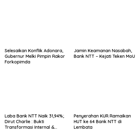
Ekspansi Kalau Fondasinya
Belum Kuat
Selesaikan Konflik Adonara,
Jamin Keamanan Nasabah,
Gubernur Melki Pimpin Rakor
Bank NTT – Kejati Teken MoU
Forkopimda
Laba Bank NTT Naik 31,94%;
Penyerahan KUR Ramaikan
Dirut Charlie : Bukti
HUT ke 64 Bank NTT di
Transformasi Internal &
Lembata
Bisnis