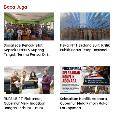
Baca Juga
Sosialisasi Pencak Silat,
Fiskal NTT Sedang Sulit, Kritik
Kepsek SMPN 5 Kupang
Publik Harus Tetap Rasional
Tengah Terima Perisai Diri
Jadi Kegiatan
Ekstrakurikuler
RUPS LB PT. Flobamor,
Selesaikan Konflik Adonara,
Gubernur Melki Ingatkan
Gubernur Melki Pimpin Rakor
Jangan Terburu – Buru
Forkopimda
Ekspansi Kalau Fondasinya