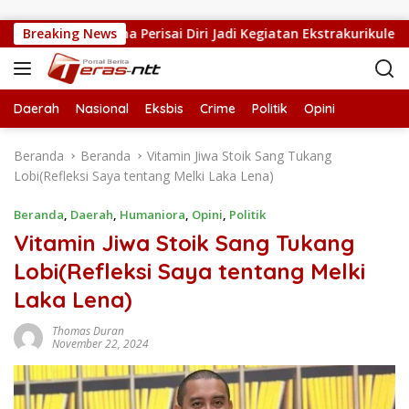
Langsung ke konten
ngah Terima Perisai Diri Jadi Kegiatan Ekstrakurikuler
Breaking News
Daerah
Nasional
Eksbis
Crime
Politik
Opini
Beranda
Beranda
Vitamin Jiwa Stoik Sang Tukang
Lobi(Refleksi Saya tentang Melki Laka Lena)
Beranda
,
Daerah
,
Humaniora
,
Opini
,
Politik
Vitamin Jiwa Stoik Sang Tukang
Lobi(Refleksi Saya tentang Melki
Laka Lena)
Thomas Duran
November 22, 2024