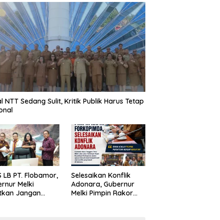
al NTT Sedang Sulit, Kritik Publik Harus Tetap
onal
 LB PT. Flobamor,
Selesaikan Konflik
rnur Melki
Adonara, Gubernur
tkan Jangan
Melki Pimpin Rakor
uru – Buru
Forkopimda
ansi Kalau
asinya Belum