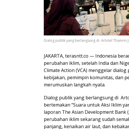
Dialog publik yang berlangsung di Artotel Thamrin J
JAKARTA, terasntt.co — Indonesia berad
perubahan iklim, setelah India dan Nig
Climate Action (VCA) menggelar dialo
kebijakan, pemimpin komunitas, dan p
merumuskan langkah nyata.
Dialog publik yang berlangsung di Arto
bertemakan “Suara untuk Aksi Iklim ya
laporan The Asian Development Bank (A
perubahan iklim sekarang sudah semaki
panjang, kenaikan air laut, dan kebak