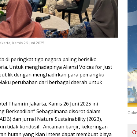
akarta, Kamis 26 Juni 2025
a di peringkat tiga negara paling berisiko
eria. Untuk menghadapinya Aliansi Voices for Just
g publik dengan menghadirkan para pemangku
elaku perubahan dari berbagai daerah untuk
tel Thamrin Jakarta, Kamis 26 Juni 2025 ini
ng Berkeadilan” Sebagaimana disorot dalam
Oplu
DB) dan jurnal Nature Sustainability (2023),
n tidak kondusif. Ancaman banjir, kekeringan
O
aran hutan yang kian intens dapat membuat biaya