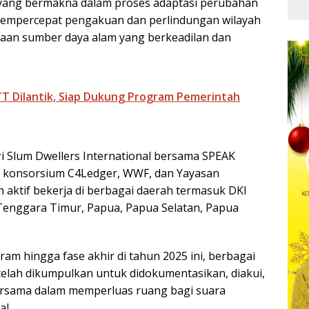
 yang bermakna dalam proses adaptasi perubahan
Kua
 mempercepat pengakuan dan perlindungan wilayah
laan sumber daya alam yang berkeadilan dan
TT Dilantik, Siap Dukung Program Pemerintah
ari Slum Dwellers International bersama SPEAK
a konsorsium C4Ledger, WWF, dan Yayasan
 aktif bekerja di berbagai daerah termasuk DKI
 Tenggara Timur, Papua, Papua Selatan, Papua
m hingga fase akhir di tahun 2025 ini, berbagai
telah dikumpulkan untuk didokumentasikan, diakui,
bersama dalam memperluas ruang bagi suara
al.