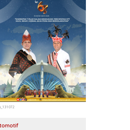
s_131072
tomotif