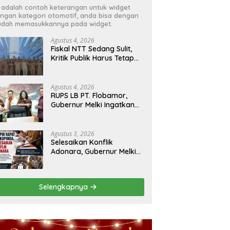
i adalah contoh keterangan untuk widget
ngan kategori otomotif, anda bisa dengan
dah memasukkannya pada widget.
Agustus 4, 2026
Fiskal NTT Sedang Sulit,
Kritik Publik Harus Tetap
Rasional
Agustus 4, 2026
RUPS LB PT. Flobamor,
Gubernur Melki Ingatkan
Jangan Terburu – Buru
Ekspansi Kalau
Fondasinya Belum Kuat
Agustus 3, 2026
Selesaikan Konflik
Adonara, Gubernur Melki
Pimpin Rakor Forkopimda
Selengkapnya