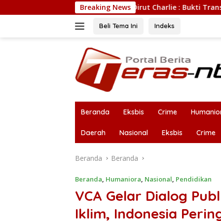
Langsung
k 31,94%; Dirut Charlie : Bukti Transformasi Internal & Bisnis
Breaking News
ke
konten
Beli Tema Ini
Indeks
Beranda
Eksbis
Crime
Humanio
Daerah
Nasional
Eksbis
Crime
Beranda
Beranda
Beranda
,
Humaniora
,
Nasional
,
Pendidikan
VCA Gelar Dialog Pub
Iklim, Indonesia Perin