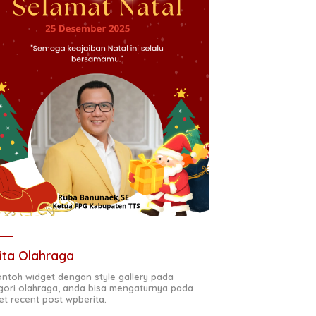
ita Olahraga
contoh widget dengan style gallery pada
gori olahraga, anda bisa mengaturnya pada
et recent post wpberita.