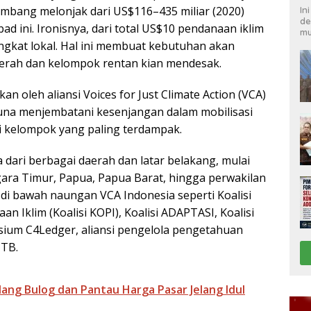
kembang melonjak dari US$116–435 miliar (2020)
In
de
ad ini. Ironisnya, dari total US$10 pendanaan iklim
mu
ingkat lokal. Hal ini membuat kebutuhan akan
aerah dan kelompok rentan kian mendesak.
n oleh aliansi Voices for Just Climate Action (VCA)
na menjembatani kesenjangan dalam mobilisasi
i kelompok yang paling terdampak.
 dari berbagai daerah dan latar belakang, mulai
ara Timur, Papua, Papua Barat, hingga perwakilan
 di bawah naungan VCA Indonesia seperti Koalisi
Iklim (Koalisi KOPI), Koalisi ADAPTASI, Koalisi
orsium C4Ledger, aliansi pengelola pengetahuan
NTB.
udang Bulog dan Pantau Harga Pasar Jelang Idul