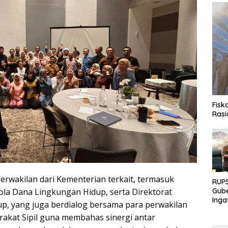
Fisk
Rasi
 perwakilan dari Kementerian terkait, termasuk
RUPS
la Dana Lingkungan Hidup, serta Direktorat
Gube
Inga
p, yang juga berdialog bersama para perwakilan
Terb
rakat Sipil guna membahas sinergi antar
Eksp
Fond