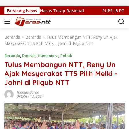
Langsung ke konten
it, Kritik Publik Harus Tetap Rasional
Breaking News
RUPS LB PT. Flob
Beranda
Beranda
Tulus Membangun NTT, Reny Un Ajak
Masyarakat TTS Pilih Melki - Johni di Pilgub NTT
Beranda
,
Daerah
,
Humaniora
,
Politik
Tulus Membangun NTT, Reny Un
Ajak Masyarakat TTS Pilih Melki –
Johni di Pilgub NTT
Thomas Duran
Oktober 13, 2024