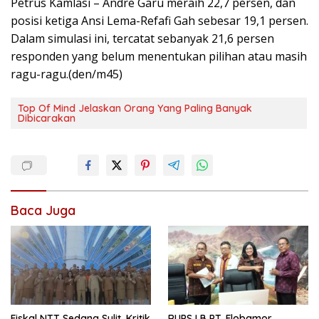
Petrus Kamlasi – Andre Garu meraih 22,7 persen, dan
posisi ketiga Ansi Lema-Refafi Gah sebesar 19,1 persen.
Dalam simulasi ini, tercatat sebanyak 21,6 persen
responden yang belum menentukan pilihan atau masih
ragu-ragu.(den/m45)
Top Of Mind Jelaskan Orang Yang Paling Banyak
Dibicarakan
Baca Juga
Fiskal NTT Sedang Sulit, Kritik
RUPS LB PT. Flobamor,