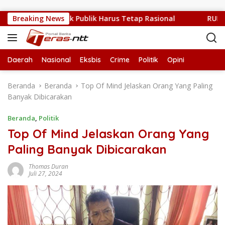
Langsung ke konten
ang Sulit, Kritik Publik Harus Tetap Rasional
Breaking News
RUPS LB P
Daerah
Nasional
Eksbis
Crime
Politik
Opini
Beranda
Beranda
Top Of Mind Jelaskan Orang Yang Paling
Banyak Dibicarakan
Beranda
,
Politik
Top Of Mind Jelaskan Orang Yang
Paling Banyak Dibicarakan
Thomas Duran
Juli 27, 2024