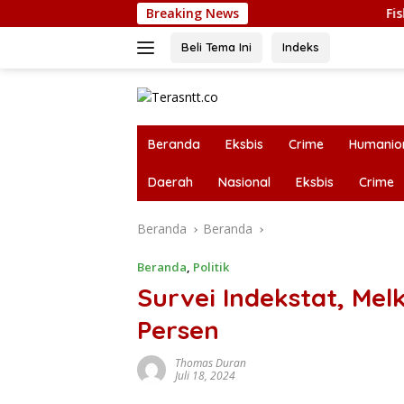
Langsung
Breaking News
Fiskal NTT Se
ke
konten
Beli Tema Ini
Indeks
Beranda
Eksbis
Crime
Humanio
Daerah
Nasional
Eksbis
Crime
Beranda
Beranda
Beranda
,
Politik
Survei Indekstat, Mel
Persen
Thomas Duran
Juli 18, 2024