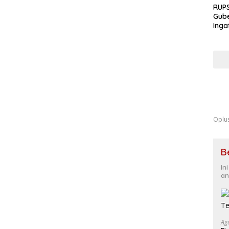
RUPS
Gube
Inga
Terb
Eksp
Fond
Kua
Oplu
B
In
an
Ag