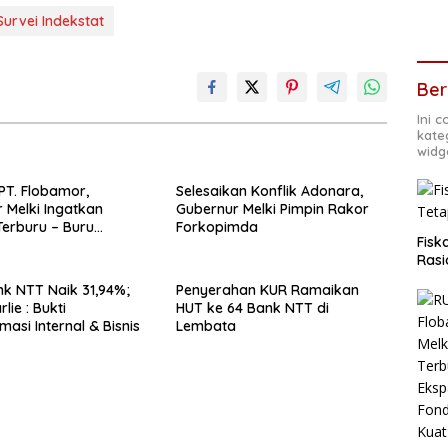
Survei Indekstat
Ber
Ini 
kate
widg
PT. Flobamor,
Selesaikan Konflik Adonara,
 Melki Ingatkan
Gubernur Melki Pimpin Rakor
erburu – Buru
Forkopimda
Fisk
 Kalau Fondasinya
Rasi
uat
k NTT Naik 31,94%;
Penyerahan KUR Ramaikan
lie : Bukti
HUT ke 64 Bank NTT di
asi Internal & Bisnis
Lembata