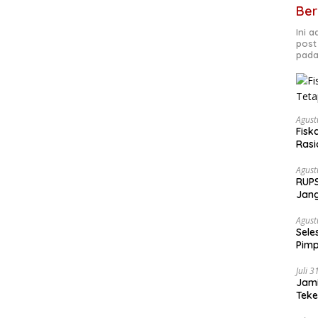
Ber
Ini 
post
pada
Agust
Fisk
Rasi
Agust
RUPS
Jang
Fond
Agust
Sele
Pimp
Juli 
Jami
Tek