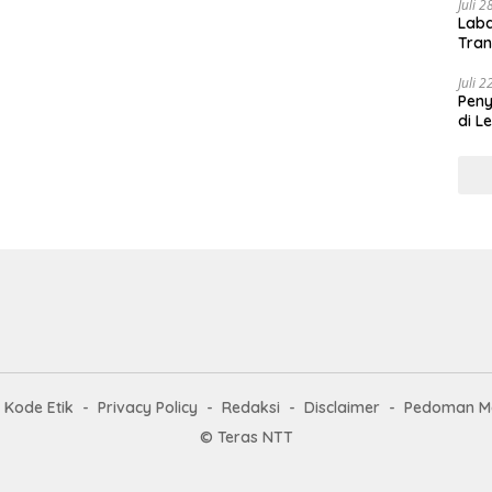
Juli 
Laba
Tran
Juli 
Pen
di L
Kode Etik
Privacy Policy
Redaksi
Disclaimer
Pedoman Me
© Teras NTT