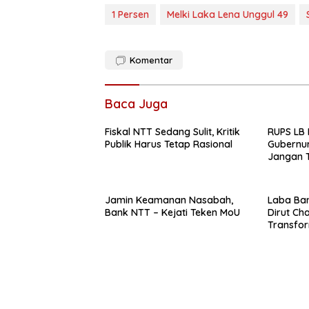
1 Persen
Melki Laka Lena Unggul 49
Komentar
Baca Juga
Fiskal NTT Sedang Sulit, Kritik
RUPS LB 
Publik Harus Tetap Rasional
Gubernur
Jangan T
Ekspansi
Belum K
Jamin Keamanan Nasabah,
Laba Ban
Bank NTT – Kejati Teken MoU
Dirut Char
Transform