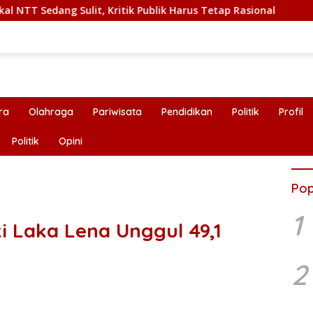
dang Sulit, Kritik Publik Harus Tetap Rasional
RUPS LB 
ra
Olahraga
Pariwisata
Pendidikan
Politik
Profil
Politik
Opini
Pop
1
ki Laka Lena Unggul 49,1
2