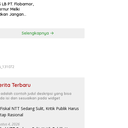
Forkopimda
 LB PT. Flobamor,
rnur Melki
tkan Jangan
uru – Buru
ansi Kalau
asinya Belum
Selengkapnya
t
s_131072
erita Terbaru
i adalah contoh judul deskripsi yang bisa
da isi dan sesuaikan pada widget
ustus 4, 2026