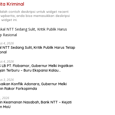
ita Kriminal
adalah contoh deskripsi untuk widget recent
 wpberita, anda bisa memasukkan deskripsi
 widget ini.
us 4, 2026
al NTT Sedang Sulit, Kritik Publik Harus Tetap
onal
us 4, 2026
 LB PT. Flobamor, Gubernur Melki Ingatkan
an Terburu – Buru Ekspansi Kalau
asinya Belum Kuat
us 3, 2026
saikan Konflik Adonara, Gubernur Melki
in Rakor Forkopimda
31, 2026
n Keamanan Nasabah, Bank NTT – Kejati
en MoU