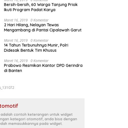
Bersih-bersih, 60 Warga Tanjung Priok
Ikuti Program Padat Karya
Maret 16, 2019
0 Komentar
2 Hari Hilang, Nelayan Tewas
Mengambang di Pantai Cipalawah Garut
Maret 16, 2019
0 Komentar
14 Tahun Terbunuhnya Munir, Polri
Didesak Bentuk Tim Khusus
Maret 16, 2019
0 Komentar
Prabowo Resmikan Kantor DPD Gerindra
di Banten
s_131072
tomotif
i adalah contoh keterangan untuk widget
ngan kategori otomotif, anda bisa dengan
dah memasukkannya pada widget.