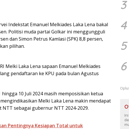
3
4
rvei Indekstat Emanuel Melkiades Laka Lena bakal
en. Politisi muda partai Golkar ini menggungguli
rsen dan Simon Petrus Kamlasi (SPK) 8,8 persen,
5
an pilihan.
6
R RI Melki Laka Lena sapaan Emanuel Melkiades
lang pendaftaran ke KPU pada bulan Agustus
Oplu
 1 hingga 10 Juli 2024 masih memposisikan ketua
an mengindikasikan Melki Laka Lena makin mendapat
O
t NTT sebagai gubernur NTT 2024-2029.
In
de
mu
kan Pentingnya Kesiapan Total untuk