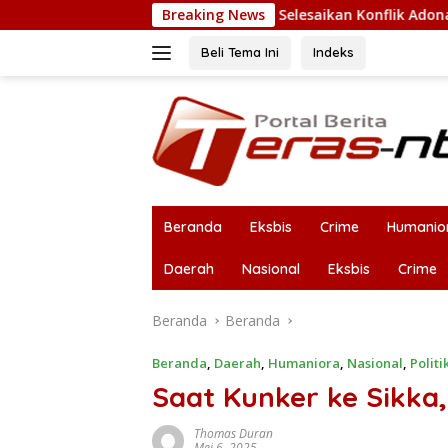
Langsung
uat
Selesaikan Konflik Adonara, Gubernur Melki Pimpin
Breaking News
ke
konten
Beli Tema Ini
Indeks
Beranda
Eksbis
Crime
Humanio
Daerah
Nasional
Eksbis
Crime
Beranda
Beranda
Beranda
,
Daerah
,
Humaniora
,
Nasional
,
Politi
Saat Kunker ke Sikka,
Thomas Duran
Mei 6, 2025