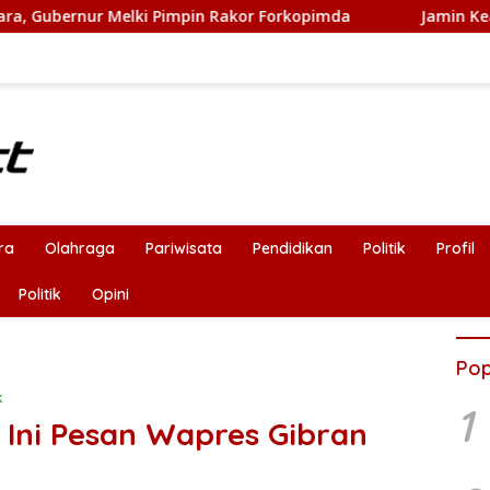
 Rakor Forkopimda
Jamin Keamanan Nasabah, Bank NTT
ra
Olahraga
Pariwisata
Pendidikan
Politik
Profil
Politik
Opini
Pop
k
1
 Ini Pesan Wapres Gibran