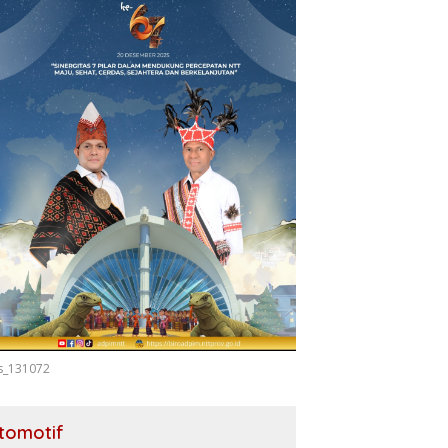
s_131072
tomotif