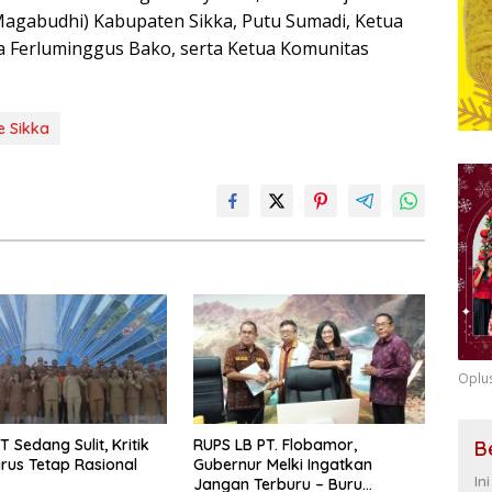
agabudhi) Kabupaten Sikka, Putu Sumadi, Ketua
a Ferluminggus Bako, serta Ketua Komunitas
e Sikka
Oplu
T Sedang Sulit, Kritik
RUPS LB PT. Flobamor,
B
arus Tetap Rasional
Gubernur Melki Ingatkan
In
Jangan Terburu – Buru