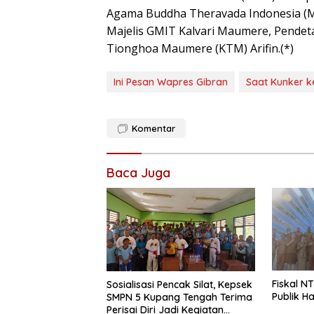
Agama Buddha Theravada Indonesia (M
Majelis GMIT Kalvari Maumere, Pendet
Tionghoa Maumere (KTM) Arifin.(*)
Ini Pesan Wapres Gibran
Saat Kunker k
Komentar
Baca Juga
Fiskal NT
Sosialisasi Pencak Silat, Kepsek
Publik H
SMPN 5 Kupang Tengah Terima
Perisai Diri Jadi Kegiatan