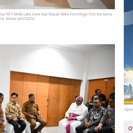
r NTT Melki Laka Lena dqn Bupati Sikka Yoris Kago foto bersama
e, Selasa (6/5/2025)
Oplu
O