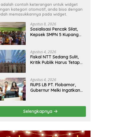
i adalah contoh keterangan untuk widget
ngan kategori otomotif, anda bisa dengan
dah memasukkannya pada widget.
Agustus 8, 2026
Sosialisasi Pencak Silat,
Kepsek SMPN 5 Kupang
Tengah Terima Perisai Diri
Jadi Kegiatan
Ekstrakurikuler
Agustus 4, 2026
Fiskal NTT Sedang Sulit,
Kritik Publik Harus Tetap
Rasional
Agustus 4, 2026
RUPS LB PT. Flobamor,
Gubernur Melki Ingatkan
Jangan Terburu – Buru
Ekspansi Kalau
Fondasinya Belum Kuat
Selengkapnya