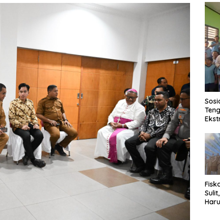
Sosi
Teng
Ekst
Fisk
Sulit
Haru