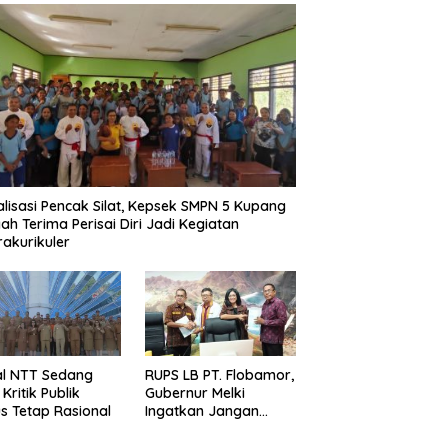
alisasi Pencak Silat, Kepsek SMPN 5 Kupang
ah Terima Perisai Diri Jadi Kegiatan
rakurikuler
al NTT Sedang
RUPS LB PT. Flobamor,
, Kritik Publik
Gubernur Melki
s Tetap Rasional
Ingatkan Jangan
Terburu – Buru
Ekspansi Kalau