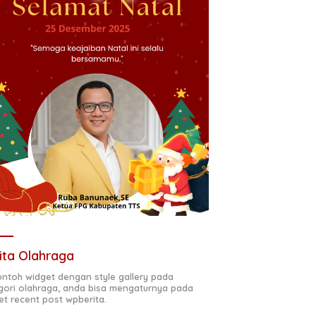
ita Olahraga
contoh widget dengan style gallery pada
gori olahraga, anda bisa mengaturnya pada
et recent post wpberita.