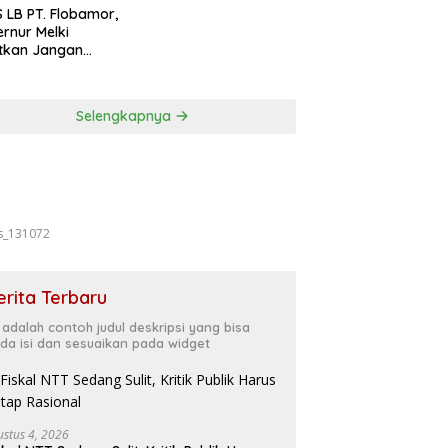
Forkopimda
 LB PT. Flobamor,
rnur Melki
tkan Jangan
uru – Buru
ansi Kalau
asinya Belum
Selengkapnya
t
s_131072
erita Terbaru
i adalah contoh judul deskripsi yang bisa
da isi dan sesuaikan pada widget
ustus 4, 2026