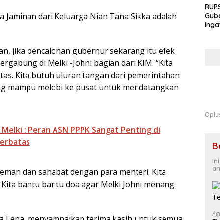
RUPS
 Jaminan dari Keluarga Nian Tana Sikka adalah
Gube
Inga
Terb
Eksp
, jika pencalonan gubernur sekarang itu efek
Fond
Kua
bergabung di Melki -Johni bagian dari KIM. “Kita
tas. Kita butuh uluran tangan dari pemerintahan
yang mampu melobi ke pusat untuk mendatangkan
Oplu
Melki : Peran ASN PPPK Sangat Penting di
Terbatas
B
In
an
teman dan sahabat dengan para menteri. Kita
. Kita bantu bantu doa agar Melki Johni menang
Ag
a Lena, menyampaikan terima kasih untuk semua