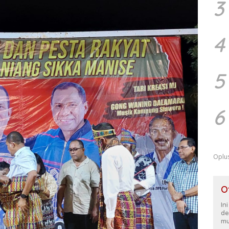
3
4
5
6
Oplu
O
In
de
mu