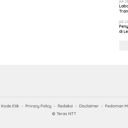
Juli 
Laba
Tran
Juli 
Pen
di L
Kode Etik
Privacy Policy
Redaksi
Disclaimer
Pedoman Me
© Teras NTT