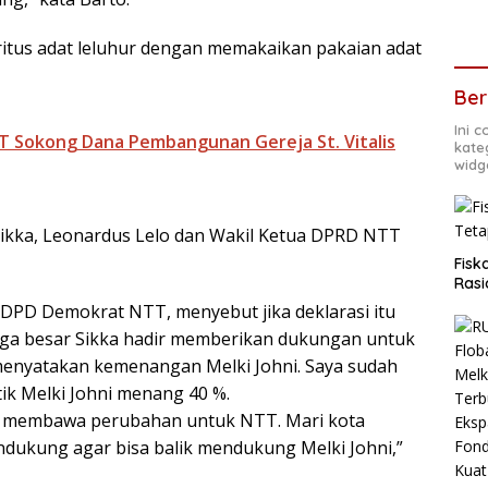
ritus adat leluhur dengan memakaikan pakaian adat
Ber
Ini 
TT Sokong Dana Pembangunan Gereja St. Vitalis
kate
widg
al Sikka, Leonardus Lelo dan Wakil Ketua DPRD NTT
Fisk
Rasi
 DPD Demokrat NTT, menyebut jika deklarasi itu
rga besar Sikka hadir memberikan dukungan untuk
 menyatakan kemenangan Melki Johni. Saya sudah
litik Melki Johni menang 40 %.
au membawa perubahan untuk NTT. Mari kota
ukung agar bisa balik mendukung Melki Johni,”