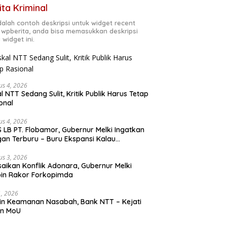
ita Kriminal
adalah contoh deskripsi untuk widget recent
 wpberita, anda bisa memasukkan deskripsi
 widget ini.
us 4, 2026
al NTT Sedang Sulit, Kritik Publik Harus Tetap
onal
us 4, 2026
 LB PT. Flobamor, Gubernur Melki Ingatkan
an Terburu – Buru Ekspansi Kalau
asinya Belum Kuat
us 3, 2026
saikan Konflik Adonara, Gubernur Melki
in Rakor Forkopimda
31, 2026
n Keamanan Nasabah, Bank NTT – Kejati
en MoU