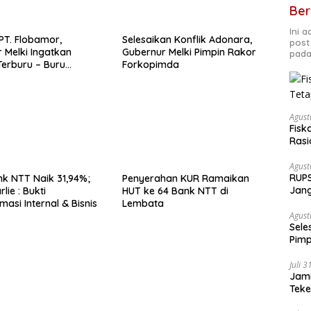
Ber
Ini 
PT. Flobamor,
Selesaikan Konflik Adonara,
post
 Melki Ingatkan
Gubernur Melki Pimpin Rakor
pada
erburu – Buru
Forkopimda
 Kalau Fondasinya
uat
Agust
Fisk
Rasi
Agust
RUPS
k NTT Naik 31,94%;
Penyerahan KUR Ramaikan
Jang
lie : Bukti
HUT ke 64 Bank NTT di
Fond
asi Internal & Bisnis
Lembata
Agust
Sele
Pimp
Juli 
Jami
Tek