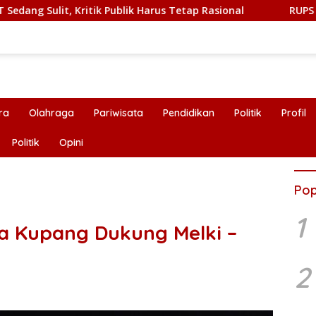
t, Kritik Publik Harus Tetap Rasional
RUPS LB PT. Floba
ra
Olahraga
Pariwisata
Pendidikan
Politik
Profil
Politik
Opini
Pop
1
ka Kupang Dukung Melki –
2