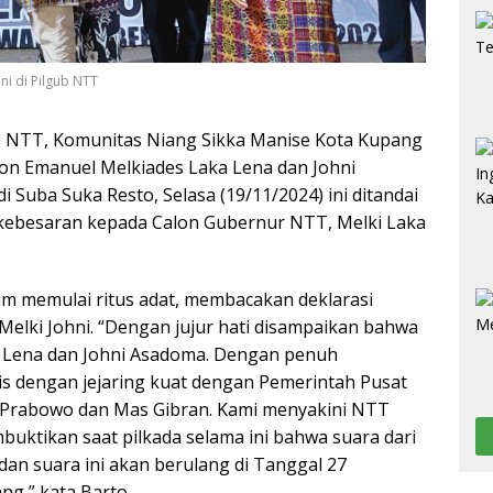
ni di Pilgub NTT
b NTT, Komunitas Niang Sikka Manise Kota Kupang
on Emanuel Melkiades Laka Lena dan Johni
 Suba Suka Resto, Selasa (19/11/2024) ini ditandai
 kebesaran kepada Calon Gubernur NTT, Melki Laka
um memulai ritus adat, membacakan deklarasi
elki Johni. “Dengan jujur hati disampaikan bahwa
a Lena dan Johni Asadoma. Dengan penuh
is dengan jejaring kuat dengan Pemerintah Pusat
an Prabowo dan Mas Gibran. Kami menyakini NTT
buktikan saat pilkada selama ini bahwa suara dari
an suara ini akan berulang di Tanggal 27
g,” kata Barto.