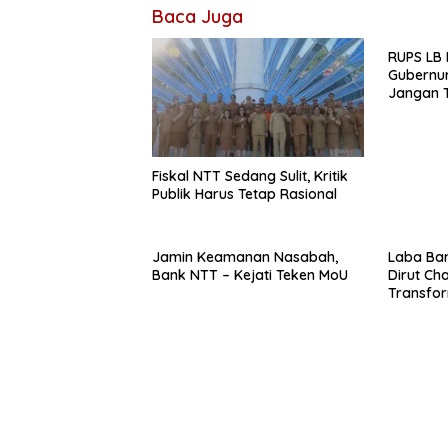
Baca Juga
RUPS LB 
Gubernur
Jangan T
Ekspansi
Belum K
Fiskal NTT Sedang Sulit, Kritik
Publik Harus Tetap Rasional
Jamin Keamanan Nasabah,
Laba Ban
Bank NTT – Kejati Teken MoU
Dirut Char
Transform