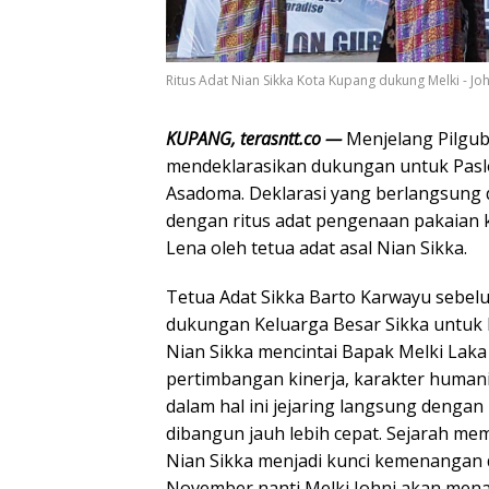
Ritus Adat Nian Sikka Kota Kupang dukung Melki - Joh
KUPANG, terasntt.co —
Menjelang Pilgu
mendeklarasikan dukungan untuk Pasl
Asadoma. Deklarasi yang berlangsung di
dengan ritus adat pengenaan pakaian
Lena oleh tetua adat asal Nian Sikka.
Tetua Adat Sikka Barto Karwayu sebel
dukungan Keluarga Besar Sikka untuk M
Nian Sikka mencintai Bapak Melki Lak
pertimbangan kinerja, karakter human
dalam hal ini jejaring langsung deng
dibangun jauh lebih cepat. Sejarah mem
Nian Sikka menjadi kunci kemenangan d
November nanti Melki Johni akan menan