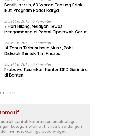
Bersih-bersih, 60 Warga Tanjung Priok
Ikuti Program Padat Karya
Maret 16, 2019
0 Komentar
2 Hari Hilang, Nelayan Tewas
Mengambang di Pantai Cipalawah Garut
Maret 16, 2019
0 Komentar
14 Tahun Terbunuhnya Munir, Polri
Didesak Bentuk Tim Khusus
Maret 16, 2019
0 Komentar
Prabowo Resmikan Kantor DPD Gerindra
di Banten
s_131072
tomotif
i adalah contoh keterangan untuk widget
ngan kategori otomotif, anda bisa dengan
dah memasukkannya pada widget.