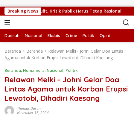
Langsung ke konten
kal NTT Sedang Sulit, Kritik Publik Harus Tetap Rasional
Breaking News
Daerah
Nasional
Eksbis
Crime
Politik
Opini
Beranda
Beranda
Relawan Melki - Johni Gelar Doa Lintas
Agama untuk Korban Erupsi Lewotobi, Dihadiri Kaesang
Beranda
,
Humaniora
,
Nasional
,
Politik
Relawan Melki – Johni Gelar Doa
Lintas Agama untuk Korban Erupsi
Lewotobi, Dihadiri Kaesang
Thomas Duran
November 18, 2024