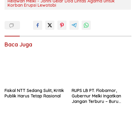
Relawan Melki - Johni Gelar Doa Lintas Agama untuk
Korban Erupsi Lewotobi
Baca Juga
Fiskal NTT Sedang Sulit, Kritik
RUPS LB PT. Flobamor,
Publik Harus Tetap Rasional
Gubernur Melki Ingatkan
Jangan Terburu – Buru
Ekspansi Kalau Fondasinya
Belum Kuat