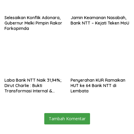
Selesaikan Konflik Adonara,
Jamin Keamanan Nasabah,
Gubernur Melki Pimpin Rakor
Bank NTT – Kejati Teken MoU
Forkopimda
Laba Bank NTT Naik 31,94%;
Penyerahan KUR Ramaikan
Dirut Charlie : Bukti
HUT ke 64 Bank NTT di
Transformasi Internal &
Lembata
Bisnis
Tambah Komentar