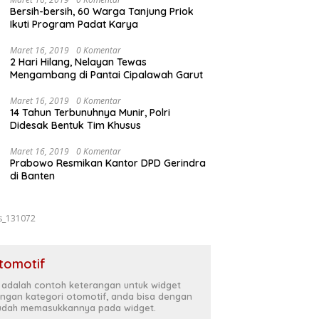
Bersih-bersih, 60 Warga Tanjung Priok
Ikuti Program Padat Karya
Maret 16, 2019
0 Komentar
2 Hari Hilang, Nelayan Tewas
Mengambang di Pantai Cipalawah Garut
Maret 16, 2019
0 Komentar
14 Tahun Terbunuhnya Munir, Polri
Didesak Bentuk Tim Khusus
Maret 16, 2019
0 Komentar
Prabowo Resmikan Kantor DPD Gerindra
di Banten
s_131072
tomotif
i adalah contoh keterangan untuk widget
ngan kategori otomotif, anda bisa dengan
dah memasukkannya pada widget.