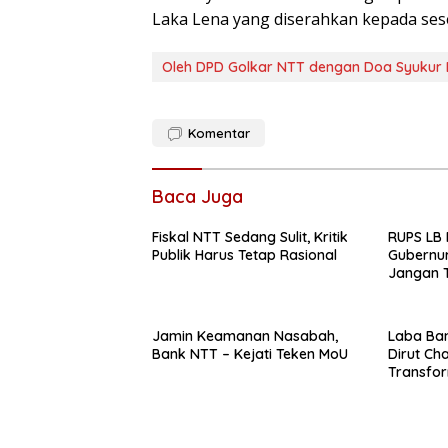
Laka Lena yang diserahkan kepada se
Oleh DPD Golkar NTT dengan Doa Syukur
Komentar
Baca Juga
Fiskal NTT Sedang Sulit, Kritik
RUPS LB 
Publik Harus Tetap Rasional
Gubernur
Jangan T
Ekspansi
Belum K
Jamin Keamanan Nasabah,
Laba Ban
Bank NTT – Kejati Teken MoU
Dirut Char
Transform