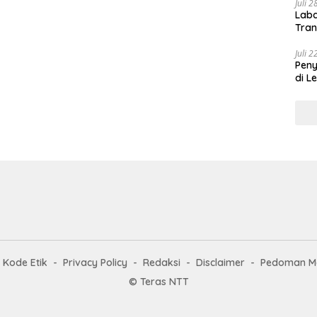
Juli 
Laba
Tran
Juli 
Pen
di L
Kode Etik
Privacy Policy
Redaksi
Disclaimer
Pedoman Me
© Teras NTT