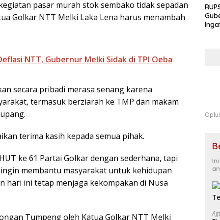
kegiatan pasar murah stok sembako tidak sepadan
RUPS
Gube
etua Golkar NTT Melki Laka Lena harus menambah
Inga
Terb
Eksp
Fond
flasi NTT, Gubernur Melki Sidak di TPI Oeba
Kua
kan secara pribadi merasa senang karena
yarakat, termasuk berziarah ke TMP dan makam
Kupang.
Oplu
kan terima kasih kepada semua pihak.
B
 HUT ke 61 Partai Golkar dengan sederhana, tapi
In
an
kar ingin membantu masyarakat untuk kehidupan
an hari ini tetap menjaga kekompakan di Nusa
Ag
otongan Tumpeng oleh Katua Golkar NTT Melki