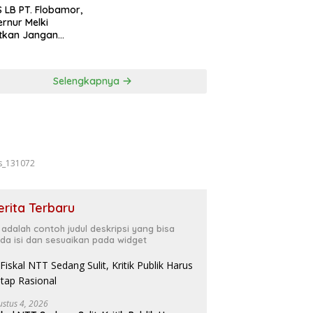
Forkopimda
 LB PT. Flobamor,
rnur Melki
tkan Jangan
uru – Buru
ansi Kalau
asinya Belum
Selengkapnya
t
s_131072
erita Terbaru
i adalah contoh judul deskripsi yang bisa
da isi dan sesuaikan pada widget
ustus 4, 2026