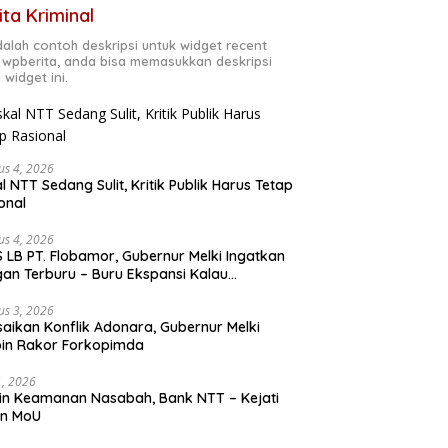
ita Kriminal
adalah contoh deskripsi untuk widget recent
 wpberita, anda bisa memasukkan deskripsi
 widget ini.
us 4, 2026
al NTT Sedang Sulit, Kritik Publik Harus Tetap
onal
us 4, 2026
 LB PT. Flobamor, Gubernur Melki Ingatkan
an Terburu – Buru Ekspansi Kalau
asinya Belum Kuat
us 3, 2026
saikan Konflik Adonara, Gubernur Melki
in Rakor Forkopimda
31, 2026
n Keamanan Nasabah, Bank NTT – Kejati
en MoU