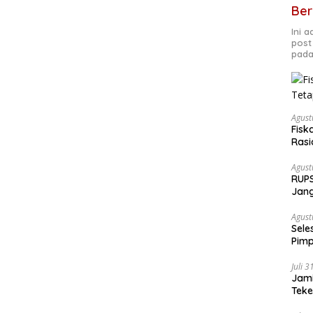
Ber
Ini 
post
pada
Agust
Fisk
Rasi
Agust
RUPS
Jang
Fond
Agust
Sele
Pimp
Juli 
Jami
Tek