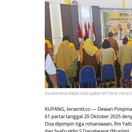
Doa bersama dalam.nada syukur HUT ke 61 Partai Go
KUPANG, terasntt.co — Dewan Pimpin
61 partai tanggal 20 Oktober 2025 den
Doa dipimpin tiga rohaniawan, Rm Yallo 
dan Syafruddin S.Dapabeang (Muslim).