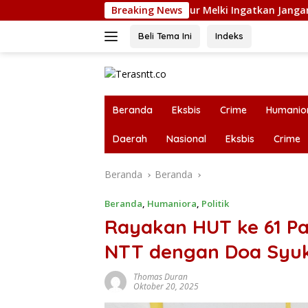
Langsung
LB PT. Flobamor, Gubernur Melki Ingatkan Jangan Terburu – B
Breaking News
ke
konten
Beli Tema Ini
Indeks
Beranda
Eksbis
Crime
Humanio
Daerah
Nasional
Eksbis
Crime
Beranda
Beranda
Beranda
,
Humaniora
,
Politik
Rayakan HUT ke 61 Pa
NTT dengan Doa Syu
Thomas Duran
Oktober 20, 2025