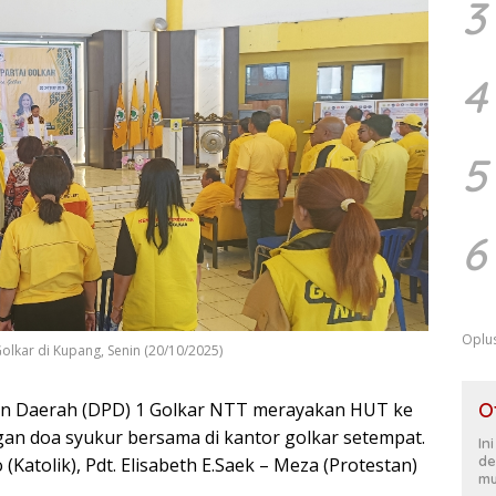
3
4
5
6
Oplu
lkar di Kupang, Senin (20/10/2025)
an Daerah (DPD) 1 Golkar NTT merayakan HUT ke
O
gan doa syukur bersama di kantor golkar setempat.
In
de
(Katolik), Pdt. Elisabeth E.Saek – Meza (Protestan)
mu