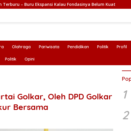
uru Ekspansi Kalau Fondasinya Belum Kuat
Selesaikan K
ra
Olahraga
Pariwisata
Pendidikan
Politik
Profil
Politik
Opini
Pop
1
rtai Golkar, Oleh DPD Golkar
kur Bersama
2