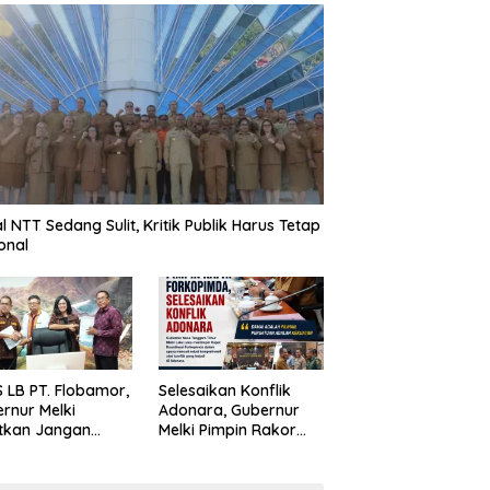
al NTT Sedang Sulit, Kritik Publik Harus Tetap
onal
 LB PT. Flobamor,
Selesaikan Konflik
rnur Melki
Adonara, Gubernur
tkan Jangan
Melki Pimpin Rakor
uru – Buru
Forkopimda
ansi Kalau
asinya Belum