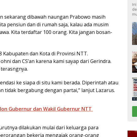
In
de
mu
nan sekarang dibawah naungan Prabowo masih
kita pensiun dan di rumah saja, kalau ada musim
awa. Kita terdaftar 100 orang. Kita jangan bosan-
 Kabupaten dan Kota di Provinsi NTT.
Johni dan CS’an karena kami sayap dari Gerindra.
 terasngnya.
dasi ke siapa di situ kami berada. Diperintah atau
an tidak bergabung dengan partai,” lanjut Lazarus.
slon Gubernur dan Wakil Gubernur NTT
rutnya dilakukan mulai dari keluarga para
 perorangan bekerja mengajak orang-orang