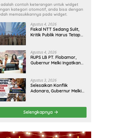
i adalah contoh keterangan untuk widget
ngan kategori otomotif, anda bisa dengan
dah memasukkannya pada widget.
Agustus 4, 2026
Fiskal NTT Sedang Sulit,
Kritik Publik Harus Tetap
Rasional
Agustus 4, 2026
RUPS LB PT. Flobamor,
Gubernur Melki Ingatkan
Jangan Terburu – Buru
Ekspansi Kalau
Fondasinya Belum Kuat
Agustus 3, 2026
Selesaikan Konflik
Adonara, Gubernur Melki
Pimpin Rakor Forkopimda
Selengkapnya