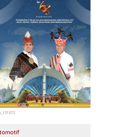
s_131072
tomotif