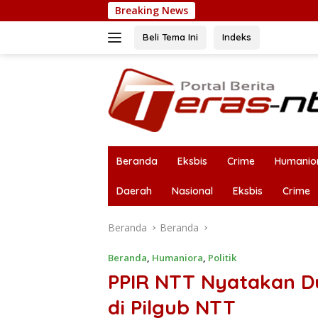
Langsung
Breaking News
ke
konten
Beli Tema Ini
Indeks
Beranda
Eksbis
Crime
Humanio
Daerah
Nasional
Eksbis
Crime
Beranda
Beranda
Beranda
,
Humaniora
,
Politik
PPIR NTT Nyatakan Du
di Pilgub NTT