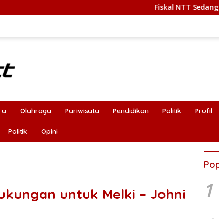
Fiskal NTT Sedang Sulit, Kritik Publ
ra
Olahraga
Pariwisata
Pendidikan
Politik
Profil
Politik
Opini
Pop
1
kungan untuk Melki – Johni