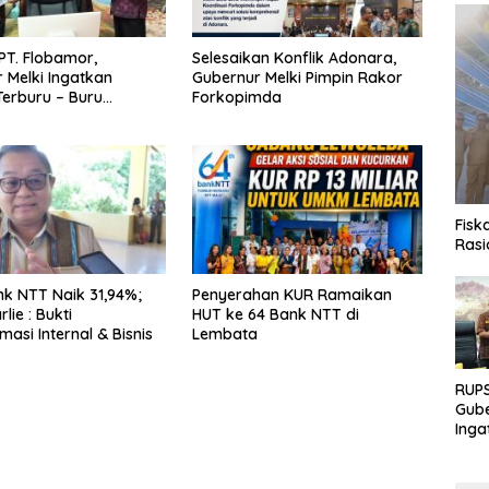
PT. Flobamor,
Selesaikan Konflik Adonara,
 Melki Ingatkan
Gubernur Melki Pimpin Rakor
erburu – Buru
Forkopimda
 Kalau Fondasinya
uat
Fisk
Rasi
k NTT Naik 31,94%;
Penyerahan KUR Ramaikan
lie : Bukti
HUT ke 64 Bank NTT di
asi Internal & Bisnis
Lembata
RUPS
Gube
Inga
Terb
Eksp
Fond