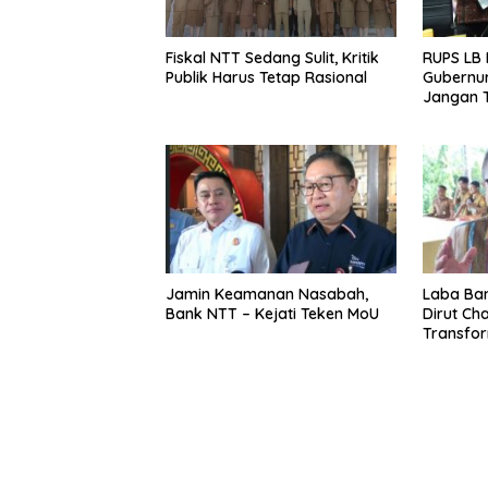
RUPS LB 
Fiskal NTT Sedang Sulit, Kritik
Gubernur
Publik Harus Tetap Rasional
Jangan T
Ekspansi
Belum K
Jamin Keamanan Nasabah,
Laba Ban
Bank NTT – Kejati Teken MoU
Dirut Char
Transform