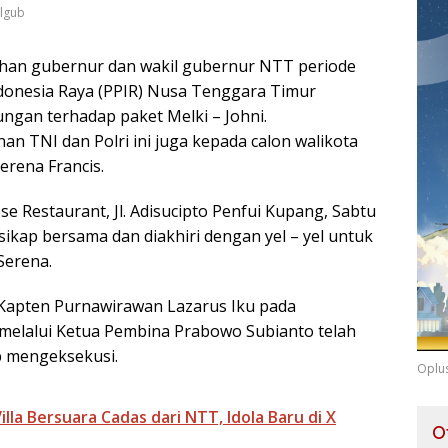
ilgub
ihan gubernur dan wakil gubernur NTT periode
donesia Raya (PPIR) Nusa Tenggara Timur
gan terhadap paket Melki – Johni.
n TNI dan Polri ini juga kepada calon walikota
erena Francis.
e Restaurant, Jl. Adisucipto Penfui Kupang, Sabtu
sikap bersama dan diakhiri dengan yel – yel untuk
Serena.
Kapten Purnawirawan Lazarus Iku pada
 melalui Ketua Pembina Prabowo Subianto telah
 mengeksekusi.
Oplu
lla Bersuara Cadas dari NTT, Idola Baru di X
O