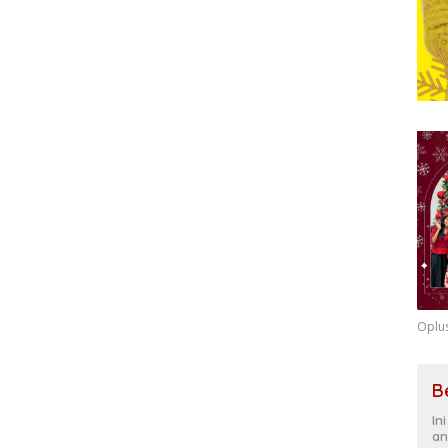
Oplu
B
In
an