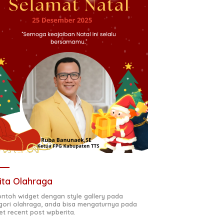
ita Olahraga
contoh widget dengan style gallery pada
gori olahraga, anda bisa mengaturnya pada
et recent post wpberita.