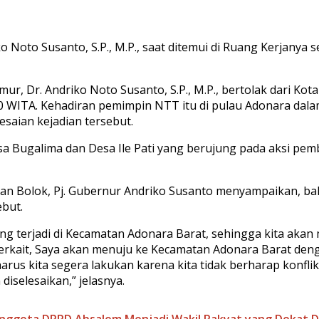
Noto Susanto, S.P., M.P., saat ditemui di Ruang Kerjanya 
r, Dr. Andriko Noto Susanto, S.P., M.P., bertolak dari Kot
00 WITA. Kehadiran pemimpin NTT itu di pulau Adonara dal
saian kejadian tersebut.
Desa Bugalima dan Desa Ile Pati yang berujung pada aksi p
han Bolok, Pj. Gubernur Andriko Susanto menyampaikan, b
ebut.
g terjadi di Kecamatan Adonara Barat, sehingga kita aka
terkait, Saya akan menuju ke Kecamatan Adonara Barat den
rus kita segera lakukan karena kita tidak berharap konfli
iselesaikan,” jelasnya.
Anggota DPRD Absalom Menjadi Wakil Rakyat yang Dekat 