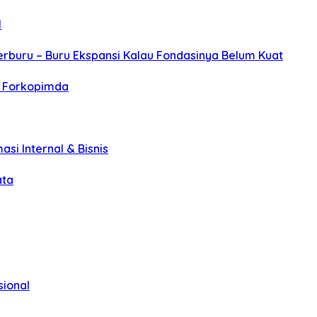
l
erburu – Buru Ekspansi Kalau Fondasinya Belum Kuat
r Forkopimda
asi Internal & Bisnis
ata
sional