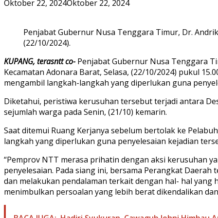
Oktober 22, 2024
Oktober 22, 2024
Penjabat Gubernur Nusa Tenggara Timur, Dr. Andriko 
(22/10/2024).
KUPANG, terasntt co-
Penjabat Gubernur Nusa Tenggara Timu
Kecamatan Adonara Barat, Selasa, (22/10/2024) pukul 15.
mengambil langkah-langkah yang diperlukan guna penyele
Diketahui, peristiwa kerusuhan tersebut terjadi antara 
sejumlah warga pada Senin, (21/10) kemarin.
Saat ditemui Ruang Kerjanya sebelum bertolak ke Pelabu
langkah yang diperlukan guna penyelesaian kejadian ters
“Pemprov NTT merasa prihatin dengan aksi kerusuhan yan
penyelesaian. Pada siang ini, bersama Perangkat Daerah 
dan melakukan pendalaman terkait dengan hal- hal yang ha
menimbulkan persoalan yang lebih berat dikendalikan dan d
BACA JUGA:
Hadiri Syukuran, Cawagub Johni Himbau 