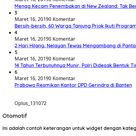
Menag Kecam Penembakan di New Zealand: Tak Be
3
Maret 16, 2019
0 Komentar
Bersih-bersih, 60 Warga Tanjung Priok Ikuti Progra
4
Maret 16, 2019
0 Komentar
2 Hari Hilang, Nelayan Tewas Mengambang di Panta
5
Maret 16, 2019
0 Komentar
14 Tahun Terbunuhnya Munir, Polri Didesak Bentuk T
6
Maret 16, 2019
0 Komentar
Prabowo Resmikan Kantor DPD Gerindra di Banten
Oplus_131072
Otomotif
Ini adalah contoh keterangan untuk widget dengan kat