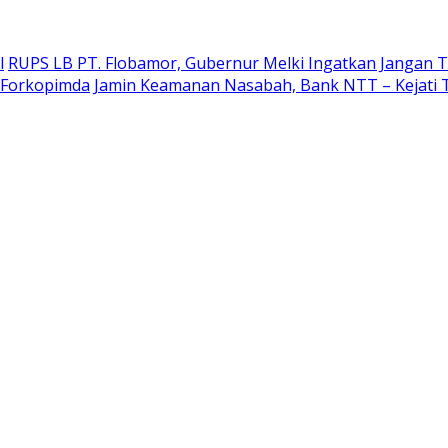
l
RUPS LB PT. Flobamor, Gubernur Melki Ingatkan Jangan T
r Forkopimda
Jamin Keamanan Nasabah, Bank NTT – Kejati