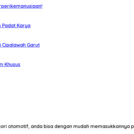
rperikemanusiaan!
m Padat Karya
i Cipalawah Garut
im Khusus
egori otomotif, anda bisa dengan mudah memasukkannya p