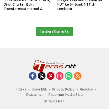
Laba Bank NTT Naik 31,94%;
Penyerahan KUR Ramaikan
Dirut Charlie : Bukti
HUT ke 64 Bank NTT di
Transformasi Internal &
Lembata
Bisnis
Tambah Komentar
Indeks
Kode Etik
Privacy Policy
Redaksi
Disclaimer
Pedoman Media Siber
© Teras NTT