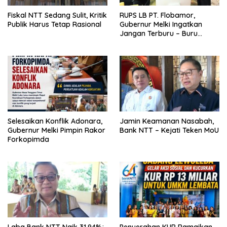
Fiskal NTT Sedang Sulit, Kritik
RUPS LB PT. Flobamor,
Publik Harus Tetap Rasional
Gubernur Melki Ingatkan
Jangan Terburu – Buru
Ekspansi Kalau Fondasinya
Belum Kuat
Selesaikan Konflik Adonara,
Jamin Keamanan Nasabah,
Gubernur Melki Pimpin Rakor
Bank NTT – Kejati Teken MoU
Forkopimda