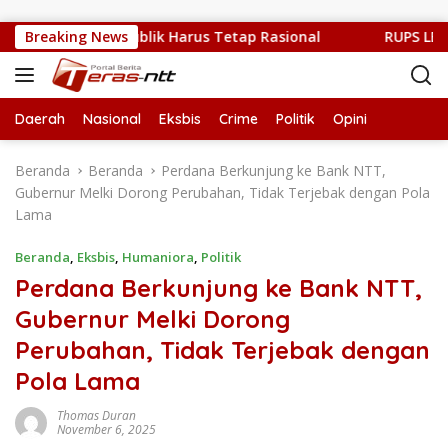
Langsung ke konten
Sulit, Kritik Publik Harus Tetap Rasional
Breaking News
RUPS LB PT. F
Daerah
Nasional
Eksbis
Crime
Politik
Opini
Beranda
Beranda
Perdana Berkunjung ke Bank NTT,
Gubernur Melki Dorong Perubahan, Tidak Terjebak dengan Pola
Lama
Beranda
,
Eksbis
,
Humaniora
,
Politik
Perdana Berkunjung ke Bank NTT,
Gubernur Melki Dorong
Perubahan, Tidak Terjebak dengan
Pola Lama
Thomas Duran
November 6, 2025