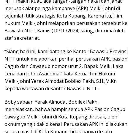
NTT makin kuat, ada tangan-tangan nakal dan jahat
merusak alat peraga kampanye (APK) Melki-Johni di
sejumlah titik strategis Kota Kupang. Karena itu, Tim
hukum Melki-Johni melaporkan perusakan tersebut ke
Bawaslu NTT, Kamis (10/10/2024) siang, diterima oleh
staf sekretariat.
“Siang hari ini, kami datang ke Kantor Bawaslu Provinsi
NTT untuk melaporkan perihal perusakan APK, paslon
Cagub dan Cawagub nomor urut 2, Bapak Melki Laka
Lena dan Johni Asadoma,” kata Ketua Tim Hukum
Melki-Johni Yerak Almodat Bobilex Pakh, S.H.,M.Kn
kepada wartawan di Kantor Bawaslu NTT.
Boby sapaan Yerak Almodat Bobilex Pakh,
menjelaskan, bahwa hampir semua APK Paslon Cagub
Cawagub Melki-Johni di Kota Kupang dirusak, oleh
oknum yang tidak dikenal. Perusakan APK ini dilakukan
secara masif di Kota Kupang, tidak hanya di satu