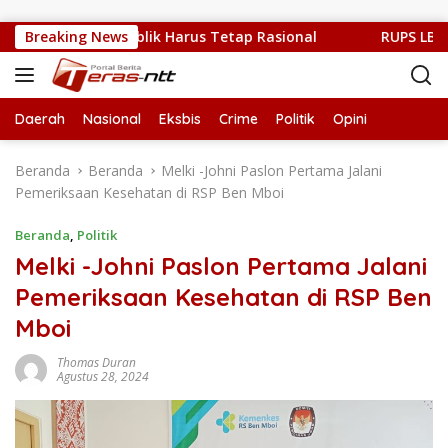
Langsung ke konten
Sulit, Kritik Publik Harus Tetap Rasional
Breaking News
RUPS LB PT. F
Daerah
Nasional
Eksbis
Crime
Politik
Opini
Beranda
Beranda
Melki -Johni Paslon Pertama Jalani
Pemeriksaan Kesehatan di RSP Ben Mboi
Beranda
,
Politik
Melki -Johni Paslon Pertama Jalani
Pemeriksaan Kesehatan di RSP Ben
Mboi
Thomas Duran
Agustus 28, 2024