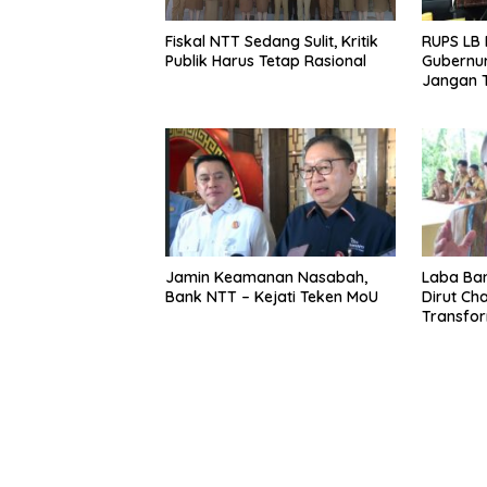
RUPS LB 
Fiskal NTT Sedang Sulit, Kritik
Gubernur
Publik Harus Tetap Rasional
Jangan T
Ekspansi
Belum K
Jamin Keamanan Nasabah,
Laba Ban
Bank NTT – Kejati Teken MoU
Dirut Char
Transform