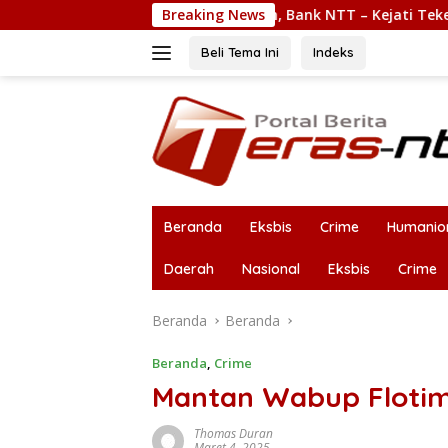
Langsung
amanan Nasabah, Bank NTT – Kejati Teken MoU
Breaking News
Laba B
ke
konten
Beli Tema Ini
Indeks
Beranda
Eksbis
Crime
Humanio
Daerah
Nasional
Eksbis
Crime
Beranda
Beranda
Beranda
,
Crime
Mantan Wabup Flotim 
Thomas Duran
Maret 4, 2025