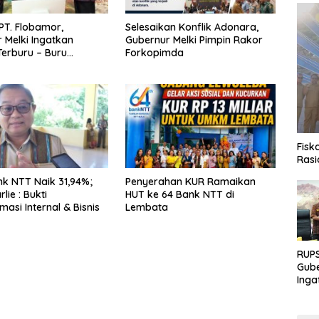
PT. Flobamor,
Selesaikan Konflik Adonara,
 Melki Ingatkan
Gubernur Melki Pimpin Rakor
erburu – Buru
Forkopimda
 Kalau Fondasinya
uat
Fisk
Rasi
k NTT Naik 31,94%;
Penyerahan KUR Ramaikan
lie : Bukti
HUT ke 64 Bank NTT di
asi Internal & Bisnis
Lembata
RUPS
Gube
Inga
Terb
Eksp
Fond