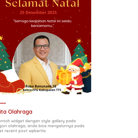
ita Olahraga
contoh widget dengan style gallery pada
gori olahraga, anda bisa mengaturnya pada
et recent post wpberita.