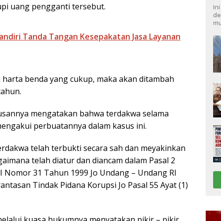
upi uang pengganti tersebut.
In
de
mu
ndiri Tanda Tangan Kesepakatan Jasa Layanan
 harta benda yang cukup, maka akan ditambah
tahun.
tusannya mengatakan bahwa terdakwa selama
 mengakui perbuatannya dalam kasus ini.
erdakwa telah terbukti secara sah dan meyakinkan
aimana telah diatur dan diancam dalam Pasal 2
 RI Nomor 31 Tahun 1999 Jo Undang – Undang RI
tasan Tindak Pidana Korupsi Jo Pasal 55 Ayat (1)
lalui kuasa hukumnya menyatakan pikir – pikir