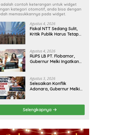
i adalah contoh keterangan untuk widget
ngan kategori otomotif, anda bisa dengan
dah memasukkannya pada widget.
Agustus 4, 2026
Fiskal NTT Sedang Sulit,
Kritik Publik Harus Tetap
Rasional
Agustus 4, 2026
RUPS LB PT. Flobamor,
Gubernur Melki Ingatkan
Jangan Terburu – Buru
Ekspansi Kalau
Fondasinya Belum Kuat
Agustus 3, 2026
Selesaikan Konflik
Adonara, Gubernur Melki
Pimpin Rakor Forkopimda
Selengkapnya