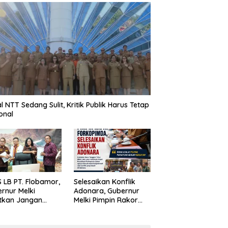
al NTT Sedang Sulit, Kritik Publik Harus Tetap
onal
 LB PT. Flobamor,
Selesaikan Konflik
rnur Melki
Adonara, Gubernur
tkan Jangan
Melki Pimpin Rakor
uru – Buru
Forkopimda
ansi Kalau
asinya Belum