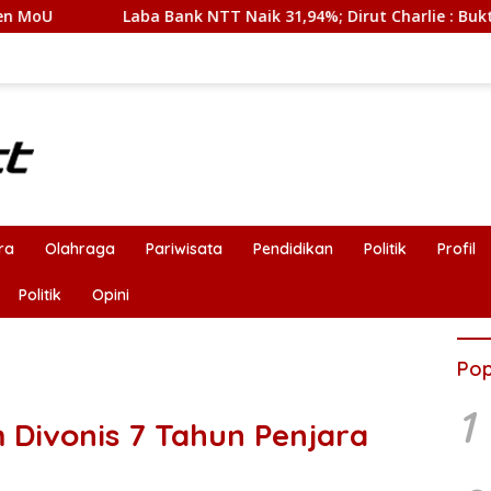
ank NTT Naik 31,94%; Dirut Charlie : Bukti Transformasi Interna
ra
Olahraga
Pariwisata
Pendidikan
Politik
Profil
Politik
Opini
Pop
1
Divonis 7 Tahun Penjara