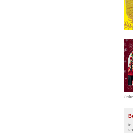
Oplu
B
In
an