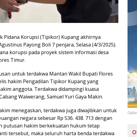
k Pidana Korupsi (Tipikor) Kupang akhirnya
gustinus Payong Boli 7 penjara, Selasa (4/3/2025).
ana korupsi pada proyek sistem informasi desa
ores Timur.
san untuk terdakwa Mantan Wakil Bupati Flores
elis hakim Pengadilan Tipikor Kupang yang
 hakim anggota. Terdakwa didampingi kuasa
 Cabang Waiwerang, Samuel Yuri Gaya Makin.
hakim menegaskan, terdakwa juga diwajibkan untuk
Oplu
uangan negara sebesar Rp 536. 438. 713 dengan
lah putusan hakim berkekuatan hukum tetap
O
ti tersebut, maka seluruh harta benda terdakwa