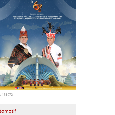
s_131072
tomotif