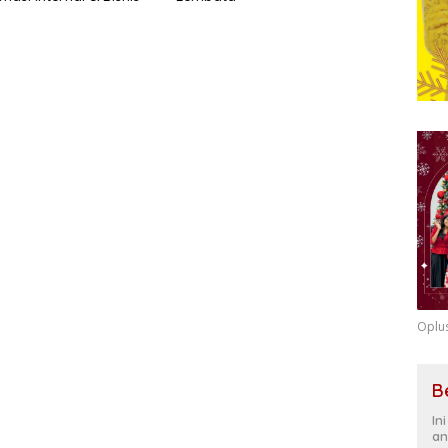
Oplu
B
In
an