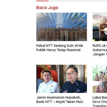
Baca Juga
RUPS LB 
Fiskal NTT Sedang Sulit, Kritik
Gubernur
Publik Harus Tetap Rasional
Jangan T
Ekspansi
Belum K
Jamin Keamanan Nasabah,
Laba Ban
Bank NTT – Kejati Teken MoU
Dirut Char
Transform