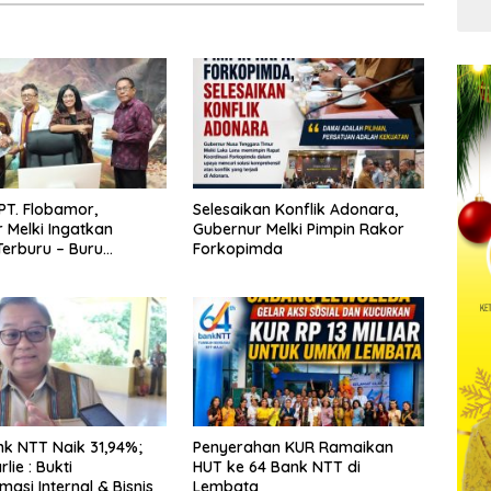
Kua
PT. Flobamor,
Selesaikan Konflik Adonara,
 Melki Ingatkan
Gubernur Melki Pimpin Rakor
erburu – Buru
Forkopimda
 Kalau Fondasinya
uat
k NTT Naik 31,94%;
Penyerahan KUR Ramaikan
lie : Bukti
HUT ke 64 Bank NTT di
asi Internal & Bisnis
Lembata