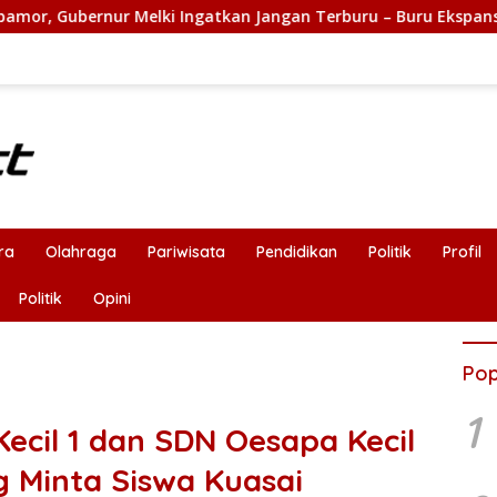
Ingatkan Jangan Terburu – Buru Ekspansi Kalau Fondasinya Bel
ra
Olahraga
Pariwisata
Pendidikan
Politik
Profil
Politik
Opini
Pop
1
ecil 1 dan SDN Oesapa Kecil
g Minta Siswa Kuasai