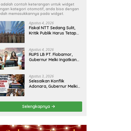
i adalah contoh keterangan untuk widget
ngan kategori otomotif, anda bisa dengan
dah memasukkannya pada widget.
Agustus 4, 2026
Fiskal NTT Sedang Sulit,
Kritik Publik Harus Tetap
Rasional
Agustus 4, 2026
RUPS LB PT. Flobamor,
Gubernur Melki Ingatkan
Jangan Terburu – Buru
Ekspansi Kalau
Fondasinya Belum Kuat
Agustus 3, 2026
Selesaikan Konflik
Adonara, Gubernur Melki
Pimpin Rakor Forkopimda
Selengkapnya