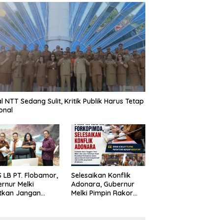
al NTT Sedang Sulit, Kritik Publik Harus Tetap
onal
 LB PT. Flobamor,
Selesaikan Konflik
rnur Melki
Adonara, Gubernur
tkan Jangan
Melki Pimpin Rakor
uru – Buru
Forkopimda
ansi Kalau
asinya Belum