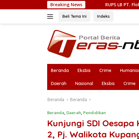
Langsung
 Tetap Rasional
Breaking News
RUPS LB PT. Flobamor, Gubernur Melki 
ke
konten
Beli Tema Ini
Indeks
Beranda
Eksbis
Crime
Humanio
Daerah
Nasional
Eksbis
Crime
Beranda
Beranda
Beranda
,
Daerah
,
Pendidikan
Kunjungi SDI Oesapa K
2, Pj. Walikota Kupan