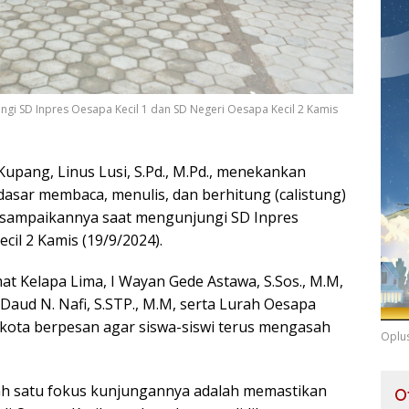
ungi SD Inpres Oesapa Kecil 1 dan SD Negeri Oesapa Kecil 2 Kamis
Kupang, Linus Lusi, S.Pd., M.Pd., menekankan
asar membaca, menulis, dan berhitung (calistung)
 disampaikannya saat mengunjungi SD Inpres
cil 2 Kamis (19/9/2024).
 Kelapa Lima, I Wayan Gede Astawa, S.Sos., M.M,
aud N. Nafi, S.STP., M.M, serta Lurah Oesapa
alikota berpesan agar siswa-siswi terus mengasah
Oplu
h satu fokus kunjungannya adalah memastikan
O