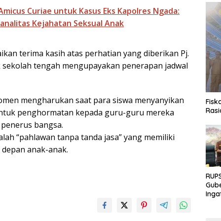
Amicus Curiae untuk Kasus Eks Kapolres Ngada:
analitas Kejahatan Seksual Anak
n terima kasih atas perhatian yang diberikan Pj.
k sekolah tengah mengupayakan penerapan jadwal
momen mengharukan saat para siswa menyanyikan
Fisk
Rasi
entuk penghormatan kepada guru-guru mereka
 penerus bangsa.
ah “pahlawan tanpa tanda jasa” yang memiliki
 depan anak-anak.
RUPS
Gube
Inga
Terb
Eksp
Fond