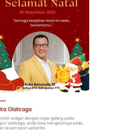
ita Olahraga
contoh widget dengan style gallery pada
gori olahraga, anda bisa mengaturnya pada
et recent post wpberita.