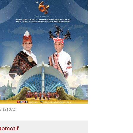
s_131072
tomotif