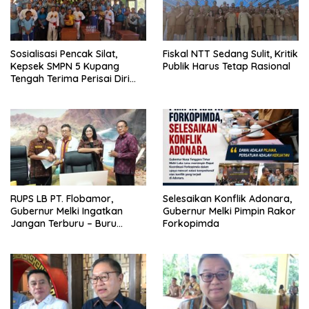
Sosialisasi Pencak Silat,
Fiskal NTT Sedang Sulit, Kritik
Kepsek SMPN 5 Kupang
Publik Harus Tetap Rasional
Tengah Terima Perisai Diri
Jadi Kegiatan
Ekstrakurikuler
RUPS LB PT. Flobamor,
Selesaikan Konflik Adonara,
Gubernur Melki Ingatkan
Gubernur Melki Pimpin Rakor
Jangan Terburu – Buru
Forkopimda
Ekspansi Kalau Fondasinya
Belum Kuat