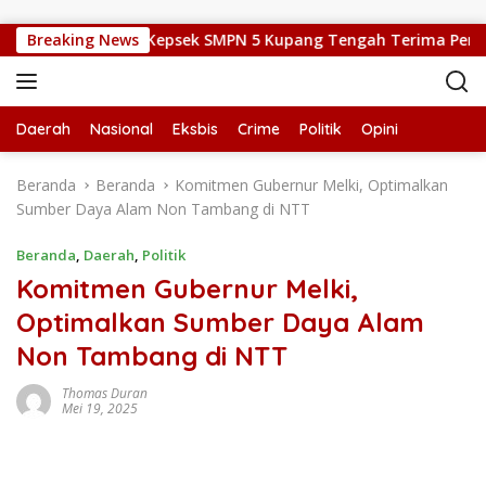
Langsung ke konten
asi Pencak Silat, Kepsek SMPN 5 Kupang Tengah Terima Perisai Di
Breaking News
Daerah
Nasional
Eksbis
Crime
Politik
Opini
Beranda
Beranda
Komitmen Gubernur Melki, Optimalkan
Sumber Daya Alam Non Tambang di NTT
Beranda
,
Daerah
,
Politik
Komitmen Gubernur Melki,
Optimalkan Sumber Daya Alam
Non Tambang di NTT
Thomas Duran
Mei 19, 2025