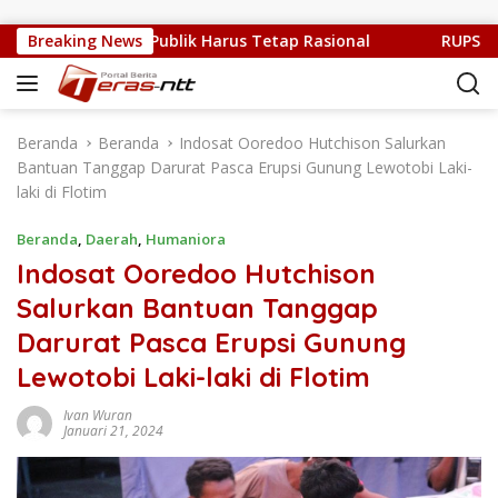
Langsung ke konten
 Sulit, Kritik Publik Harus Tetap Rasional
Breaking News
RUPS LB PT. 
Beranda
Beranda
Indosat Ooredoo Hutchison Salurkan
Bantuan Tanggap Darurat Pasca Erupsi Gunung Lewotobi Laki-
laki di Flotim
Beranda
,
Daerah
,
Humaniora
Indosat Ooredoo Hutchison
Salurkan Bantuan Tanggap
Darurat Pasca Erupsi Gunung
Lewotobi Laki-laki di Flotim
Ivan Wuran
Januari 21, 2024