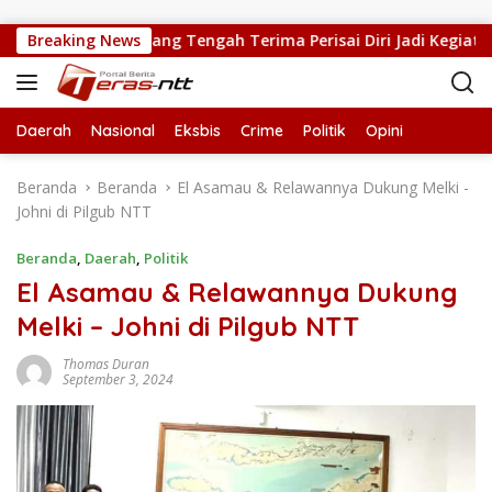
Langsung ke konten
epsek SMPN 5 Kupang Tengah Terima Perisai Diri Jadi Kegiatan Ek
Breaking News
Daerah
Nasional
Eksbis
Crime
Politik
Opini
Beranda
Beranda
El Asamau & Relawannya Dukung Melki -
Johni di Pilgub NTT
Beranda
,
Daerah
,
Politik
El Asamau & Relawannya Dukung
Melki – Johni di Pilgub NTT
Thomas Duran
September 3, 2024