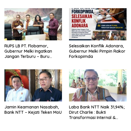
Jadi Kegiatan
Ekstrakurikuler
RUPS LB PT. Flobamor,
Selesaikan Konflik Adonara,
Gubernur Melki Ingatkan
Gubernur Melki Pimpin Rakor
Jangan Terburu – Buru
Forkopimda
Ekspansi Kalau Fondasinya
Belum Kuat
Jamin Keamanan Nasabah,
Laba Bank NTT Naik 31,94%;
Bank NTT – Kejati Teken MoU
Dirut Charlie : Bukti
Transformasi Internal &
Bisnis