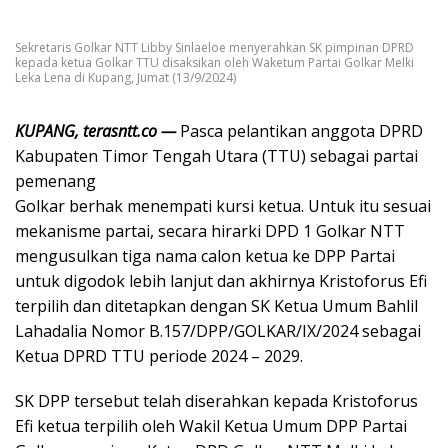
Sekretaris Golkar NTT Libby Sinlaeloe menyerahkan SK pimpinan DPRD
kepada ketua Golkar TTU disaksikan oleh Waketum Partai Golkar Melki
Leka Lena di Kupang, Jumat (13/9/2024)
KUPANG, terasntt.co —
Pasca pelantikan anggota DPRD
Kabupaten Timor Tengah Utara (TTU) sebagai partai
pemenang
Golkar berhak menempati kursi ketua. Untuk itu sesuai
mekanisme partai, secara hirarki DPD 1 Golkar NTT
mengusulkan tiga nama calon ketua ke DPP Partai
untuk digodok lebih lanjut dan akhirnya Kristoforus Efi
terpilih dan ditetapkan dengan SK Ketua Umum Bahlil
Lahadalia Nomor B.157/DPP/GOLKAR/IX/2024 sebagai
Ketua DPRD TTU periode 2024 – 2029.
SK DPP tersebut telah diserahkan kepada Kristoforus
Efi ketua terpilih oleh Wakil Ketua Umum DPP Partai