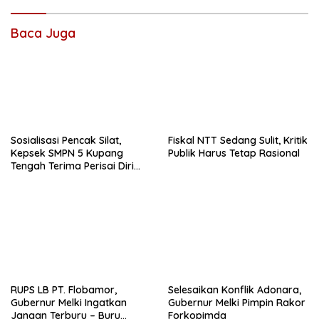
Baca Juga
Sosialisasi Pencak Silat,
Fiskal NTT Sedang Sulit, Kritik
Kepsek SMPN 5 Kupang
Publik Harus Tetap Rasional
Tengah Terima Perisai Diri
Jadi Kegiatan
Ekstrakurikuler
RUPS LB PT. Flobamor,
Selesaikan Konflik Adonara,
Gubernur Melki Ingatkan
Gubernur Melki Pimpin Rakor
Jangan Terburu – Buru
Forkopimda