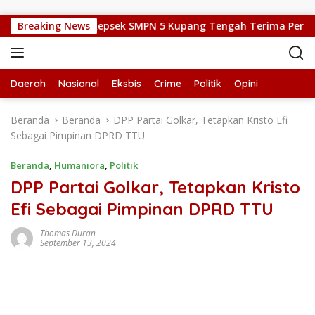
Langsung ke konten
asi Pencak Silat, Kepsek SMPN 5 Kupang Tengah Terima Perisai Di
Breaking News
Daerah
Nasional
Eksbis
Crime
Politik
Opini
Beranda
Beranda
DPP Partai Golkar, Tetapkan Kristo Efi
Sebagai Pimpinan DPRD TTU
Beranda
,
Humaniora
,
Politik
DPP Partai Golkar, Tetapkan Kristo
Efi Sebagai Pimpinan DPRD TTU
Thomas Duran
September 13, 2024