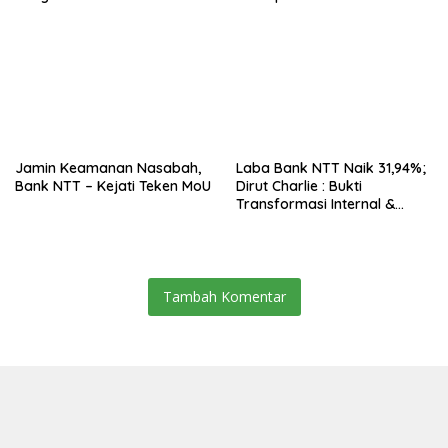
Ekspansi Kalau Fondasinya
Belum Kuat
Jamin Keamanan Nasabah,
Laba Bank NTT Naik 31,94%;
Bank NTT – Kejati Teken MoU
Dirut Charlie : Bukti
Transformasi Internal &
Bisnis
Tambah Komentar