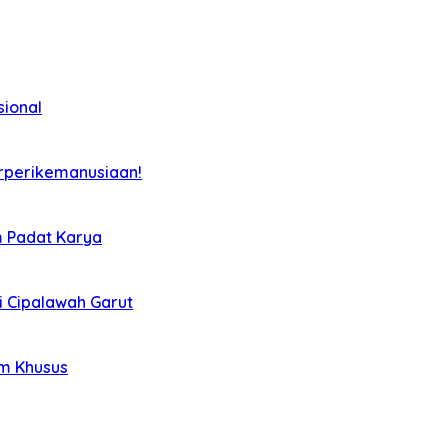
sional
rperikemanusiaan!
m Padat Karya
i Cipalawah Garut
im Khusus