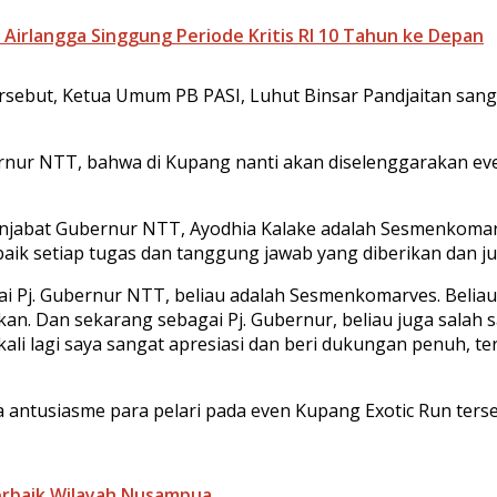
irlangga Singgung Periode Kritis RI 10 Tahun ke Depan
ebut, Ketua Umum PB PASI, Luhut Binsar Pandjaitan sangat
rnur NTT, bahwa di Kupang nanti akan diselenggarakan eve
jabat Gubernur NTT, Ayodhia Kalake adalah Sesmenkomarv
k setiap tugas dan tanggung jawab yang diberikan dan jug
gai Pj. Gubernur NTT, beliau adalah Sesmenkomarves. Beli
n. Dan sekarang sebagai Pj. Gubernur, beliau juga salah sa
sekali lagi saya sangat apresiasi dan beri dukungan penuh, t
ta antusiasme para pelari pada even Kupang Exotic Run ter
erbaik Wilayah Nusampua