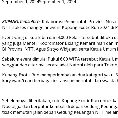
September 1, 2024
September 1, 2024
KUPANG, terasntt.co-
Kolaborasi Pemerintah Provinsi Nusa 
NTT sukses menggelar event Kupang Exotic Run 2024 di P
Event yang diikuti lebih dari 4.000 Pelari tersebut dibu
yang juga Menteri Koordinator Bidang Kemaritiman dan In
BI Provinsi NTT, Agus Sistyo Widjajati, serta Ketua Umu
Sebelum event dimulai Pukul 6.00 WITA tersebut Ketua U
sanggar dan diterima secara adat Natoni oleh para Tokoh
Kupang Exotic Run memperlombakan dua kategori yakni 5K d
karyawan/i dari berbagai instansi pemerintah dan swasta
Sebelumnya diberitakan, rute Kupang Exotic Run untuk ka
Nostalgia dan berputar kembali di depan Gedung Keuanga
tidak memutari jalan depan Gedung Keuangan NTT melain