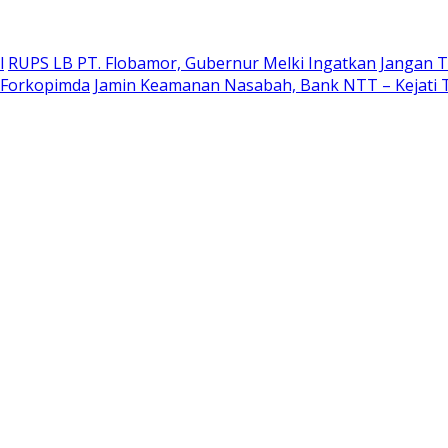
l
RUPS LB PT. Flobamor, Gubernur Melki Ingatkan Jangan T
r Forkopimda
Jamin Keamanan Nasabah, Bank NTT – Kejati