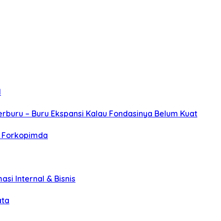
l
erburu – Buru Ekspansi Kalau Fondasinya Belum Kuat
r Forkopimda
asi Internal & Bisnis
ata