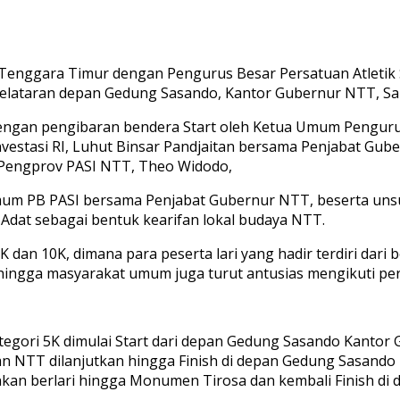
Tenggara Timur dengan Pengurus Besar Persatuan Atletik 
elataran depan Gedung Sasando, Kantor Gubernur NTT, Sab
ka dengan pengibaran bendera Start oleh Ketua Umum Penguru
vestasi RI, Luhut Binsar Pandjaitan bersama Penjabat Gub
m Pengprov PASI NTT, Theo Widodo,
mum PB PASI bersama Penjabat Gubernur NTT, beserta unsur
 Adat sebagai bentuk kearifan lokal budaya NTT.
an 10K, dimana para peserta lari yang hadir terdiri dari b
 hingga masyarakat umum juga turut antusias mengikuti pe
tegori 5K dimulai Start dari depan Gedung Sasando Kantor 
n NTT dilanjutkan hingga Finish di depan Gedung Sasando
kan berlari hingga Monumen Tirosa dan kembali Finish d