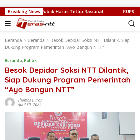
Langsung ke konten
g Sulit, Kritik Publik Harus Tetap Rasional
Breaking News
RUPS LB PT.
Beranda
Beranda
Besok Depidar Soksi NTT Dilantik, Siap
Dukung Program Pemerintah "Ayo Bangun NTT"
Beranda
,
Politik
Besok Depidar Soksi NTT Dilantik,
Siap Dukung Program Pemerintah
“Ayo Bangun NTT”
Thomas Duran
April 30, 2025