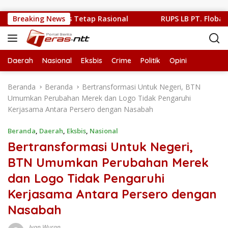
Langsung ke konten
tik Publik Harus Tetap Rasional
Breaking News
RUPS LB PT. Flobamor, G
Daerah
Nasional
Eksbis
Crime
Politik
Opini
Beranda
Beranda
Bertransformasi Untuk Negeri, BTN
Umumkan Perubahan Merek dan Logo Tidak Pengaruhi
Kerjasama Antara Persero dengan Nasabah
Beranda
,
Daerah
,
Eksbis
,
Nasional
Bertransformasi Untuk Negeri,
BTN Umumkan Perubahan Merek
dan Logo Tidak Pengaruhi
Kerjasama Antara Persero dengan
Nasabah
Ivan Wuran