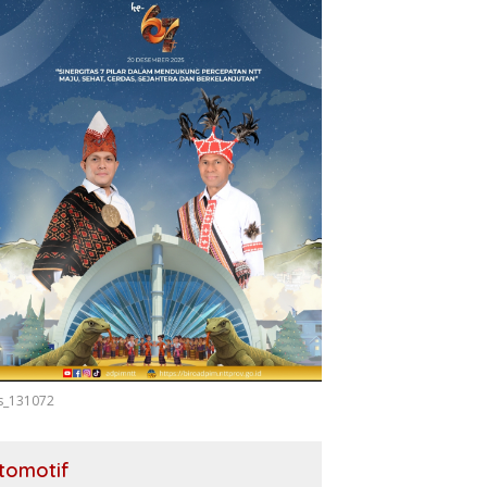
s_131072
tomotif