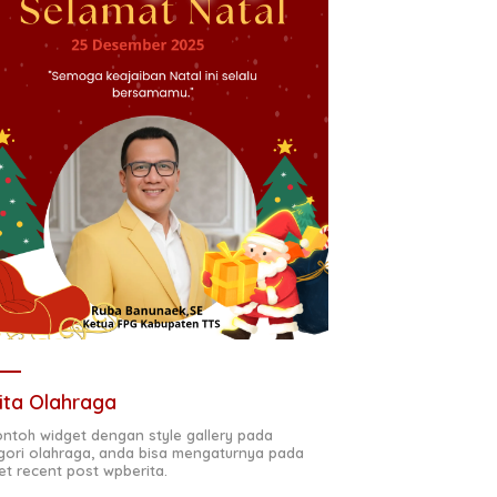
ita Olahraga
contoh widget dengan style gallery pada
gori olahraga, anda bisa mengaturnya pada
et recent post wpberita.