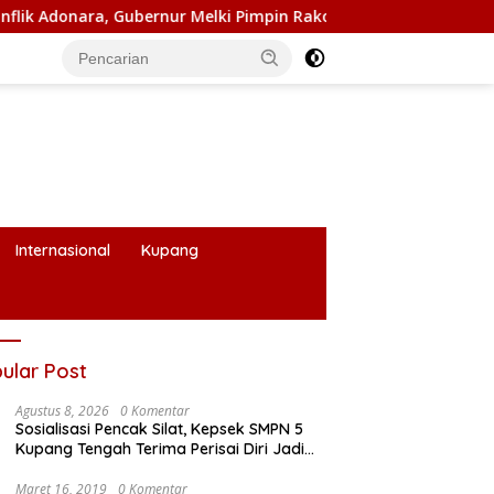
nur Melki Pimpin Rakor Forkopimda
Jamin Keamanan Nas
Internasional
Kupang
ular Post
Agustus 8, 2026
0 Komentar
Sosialisasi Pencak Silat, Kepsek SMPN 5
Kupang Tengah Terima Perisai Diri Jadi
Kegiatan Ekstrakurikuler
Maret 16, 2019
0 Komentar