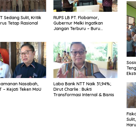
T Sedang Sulit, Kritik
RUPS LB PT. Flobamor,
arus Tetap Rasional
Gubernur Melki Ingatkan
Jangan Terburu – Buru
Ekspansi Kalau Fondasinya
Belum Kuat
Sosi
Teng
Ekst
eamanan Nasabah,
Laba Bank NTT Naik 31,94%;
 – Kejati Teken MoU
Dirut Charlie : Bukti
Transformasi Internal & Bisnis
Fisk
Sulit
Haru