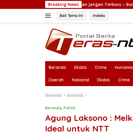
Langsung
rnur Melki Ingatkan Jangan Terburu – Buru Ekspansi Kalau Fon
Breaking News
ke
konten
Beli Tema Ini
Indeks
Beranda
Eksbis
Crime
Humanio
Daerah
Nasional
Eksbis
Crime
Beranda
Beranda
Beranda
,
Politik
Agung Laksono : Mel
Ideal untuk NTT