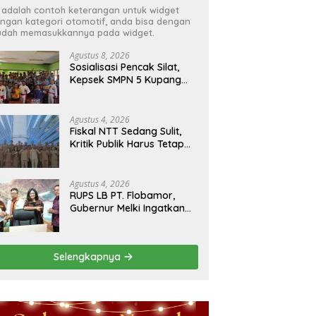
i adalah contoh keterangan untuk widget
ngan kategori otomotif, anda bisa dengan
dah memasukkannya pada widget.
Agustus 8, 2026
Sosialisasi Pencak Silat,
Kepsek SMPN 5 Kupang
Tengah Terima Perisai Diri
Jadi Kegiatan
Ekstrakurikuler
Agustus 4, 2026
Fiskal NTT Sedang Sulit,
Kritik Publik Harus Tetap
Rasional
Agustus 4, 2026
RUPS LB PT. Flobamor,
Gubernur Melki Ingatkan
Jangan Terburu – Buru
Ekspansi Kalau
Fondasinya Belum Kuat
Selengkapnya