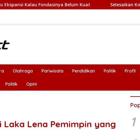
dasinya Belum Kuat
Selesaikan Konflik Adonara, Guber
ra
Olahraga
Pariwisata
Pendidikan
Politik
Profil
Politik
Opini
Pop
1
ki Laka Lena Pemimpin yang