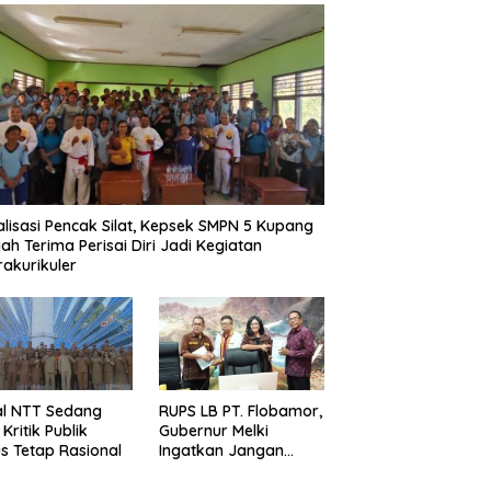
alisasi Pencak Silat, Kepsek SMPN 5 Kupang
ah Terima Perisai Diri Jadi Kegiatan
rakurikuler
al NTT Sedang
RUPS LB PT. Flobamor,
, Kritik Publik
Gubernur Melki
s Tetap Rasional
Ingatkan Jangan
Terburu – Buru
Ekspansi Kalau