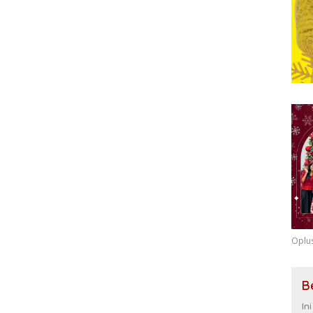
Oplu
B
In