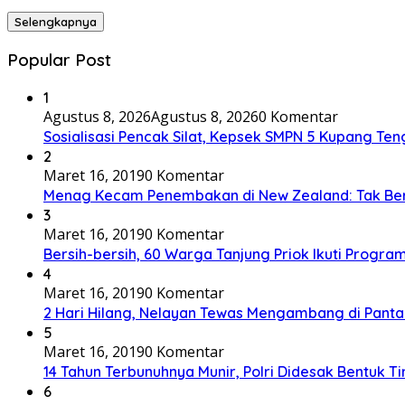
Selengkapnya
Popular Post
1
Agustus 8, 2026
Agustus 8, 2026
0 Komentar
Sosialisasi Pencak Silat, Kepsek SMPN 5 Kupang Teng
2
Maret 16, 2019
0 Komentar
Menag Kecam Penembakan di New Zealand: Tak Be
3
Maret 16, 2019
0 Komentar
Bersih-bersih, 60 Warga Tanjung Priok Ikuti Progra
4
Maret 16, 2019
0 Komentar
2 Hari Hilang, Nelayan Tewas Mengambang di Panta
5
Maret 16, 2019
0 Komentar
14 Tahun Terbunuhnya Munir, Polri Didesak Bentuk T
6