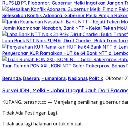
RUPS LB PT. Flobamor, Gubernur Melki Ingatkan Jangan T
Selesaikan Konflik Adonara, Gubernur Melki Pimpin Rako
Jamin Keamanan Nasabah, Bank NTT – Kejati Teken MoU
Laba Bank NTT Naik 31,94%; Dirut Charlie : Bukti Transform
Penyerahan KUR Ramaikan HUT ke 64 Bank NTT di Lemb
Tuan Rumah PON XXII, KONI NTT Gelar Rakerprov, Bahas 
Beranda
,
Daerah
,
Humaniora
,
Nasional
,
Politik
Oktober 2
Survei IDM, Melki – Johni Unggul Jauh Dari Pasan
KUPANG, terasntt.co — Menjelang pemilihan gubernur da
Tidak Ada Postingan Lagi.
Tidak ada lagi halaman untuk dimuat.