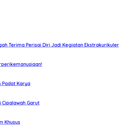
ah Terima Perisai Diri Jadi Kegiatan Ekstrakurikuler
rperikemanusiaan!
m Padat Karya
i Cipalawah Garut
im Khusus