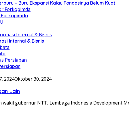
erburu – Buru Ekspansi Kalau Fondasinya Belum Kuat
r Forkopimda
asi Internal & Bisnis
ata
Persiapan
7, 2024
Oktober 30, 2024
gan Lain
n wakil gubernur NTT, Lembaga Indonesia Development Mo