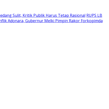
edang Sulit, Kritik Publik Harus Tetap Rasional
RUPS LB
nflik Adonara, Gubernur Melki Pimpin Rakor Forkopimda